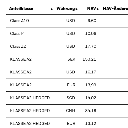
Anteilklasse
Währung
NAV
NAV-Änderu
Class A10
USD
9,60
Class I4
USD
10,06
Class Z2
USD
17,70
KLASSE A2
SEK
153,21
KLASSE A2
USD
16,17
KLASSE A2
EUR
13,99
KLASSE A2 HEDGED
SGD
14,02
KLASSE A2 HEDGED
CNH
84,18
KLASSE A2 HEDGED
EUR
13,12