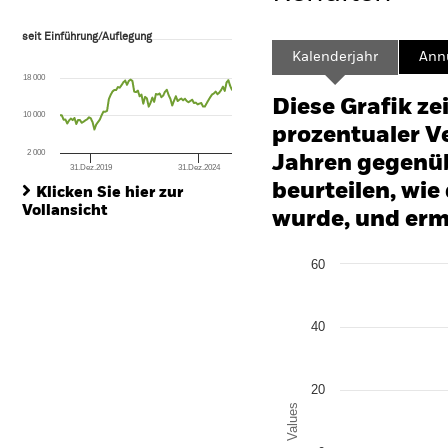
seit Einführung/Auflegung
seit Einführung/Auflegung
Line chart with 96 data points.
Kalenderjahr
Annu
The chart has 1 X axis displaying Time. Range: 2018-08-01 00:00:00 to
18 000
The chart has 1 Y axis displaying values. Range: -80 to 160.
Diese Grafik ze
10 000
prozentualer Ve
2 000
Jahren gegenüb
31.Dez.2019
31.Dez.2024
End of interactive chart.
beurteilen, wie
Klicken Sie hier zur
Vollansicht
wurde, und erm
Chart
60
Bar chart with 3 data series
The chart has 1 X axis disp
The chart has 1 Y axis disp
40
20
Values