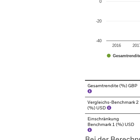
0
-20
-40
2016
201
Gesamtrendit
End of interactive chart.
Gesamtrendite (%) GBP
Vergleichs-Benchmark 2
(%) USD
Einschränkung
Benchmark 1 (%) USD
Bei der Berechn