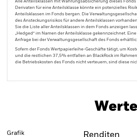
Alle Anteilsklassen mit Währungsabsicherung dieses Fonds 
Derivaten für eine Anteilsklasse könnte ein potenzielles Ris
Anteilsklassen im Fonds bergen. Die Verwaltungsgesellscha
des Ansteckungsrisikos für andere Anteilsklassen vorhand
Sie die Liste aller Anteilsklassen in dem Fonds anzeigen la
„Hedged“ im Namen der Anteilsklasse gekennzeichnet. Eine 
Anfrage bei der Verwaltungsgesellschaft des Fonds erhältlic
Sofern der Fonds Wertpapierleihe-Geschäfte tätigt, um Kost
und die restlichen 37,5% entfallen an BlackRock im Rahmen 
die Betriebskosten des Fonds nicht verteuern, sind diese ni
PRIIP KID
BGF Future of Transport
Fund
Herunterlad
Werte
Überblick
Wertentwicklung
Eckda
Grafik
Renditen