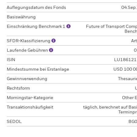
Auflegungsdatum des Fonds
04.Sep
Basiswährung
Einschränkung Benchmark 1
Future of Transport Comp
Benc
SFDR-Klassifizierung
Art
Laufende Gebühren
0
ISIN
LU186121
Mindestsumme bei Erstanlage
USD 100 0
Gewinnverwendung
Thesauri
Rechtsform
Morningstar-Kategorie
Other E
Transaktionshäufigkeit
täglich, berechnet auf Bas
Terminpr
SEDOL
BG0