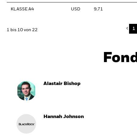
KLASSE A4
USD
9,71
Pre
1
1 bis 10 von 22
Fon
Alastair Bishop
Hannah Johnson