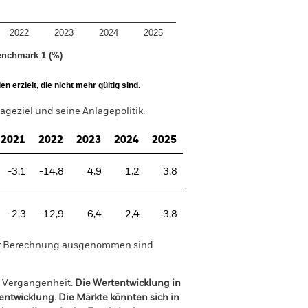
2022
2023
2024
2025
nchmark 1 (%)
 erzielt, die nicht mehr gültig sind.
geziel und seine Anlagepolitik.
2021
2022
2023
2024
2025
-3,1
-14,8
4,9
1,2
3,8
-2,3
-12,9
6,4
2,4
3,8
der Berechnung ausgenommen sind
r Vergangenheit.
Die Wertentwicklung in
tentwicklung. Die Märkte könnten sich in