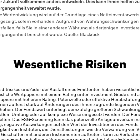
r Zukunft vollkommen anders entwickeln. Dies kann Ihnen helfen zu 
rgangenheit verwaltet wurde.
e Wertentwicklung wird auf der Grundlage eines Nettoinventarwerts 
gezeigt, sofern vorhanden. Aufgrund von Währungsschwankungen k
sfallen, falls Sie in einer anderen Währung als derjenigen investiere
rgangenheit berechnet wurde.
Quelle:
Blackrock
Wesentliche Risiken
itrisikos und/oder der Ausfall eines Emittenten haben wesentlich
zinsliche Wertpapiere mit einem Rating unter Investment Grade sind
tpapiere mit höherem Rating. Potenzielle oder effektive Herabstufun
nnen äußerst stark auf Änderungen des ihnen zugrunde liegenden 
höhen. Der Fondswert unterliegt demzufolge größeren Schwankung
großem Umfang oder auf komplexe Weise eingesetzt werden.
Der Fond
ten. Das ESG-Screening kann das potenzielle Anlageuniversum redu
, negative Auswirkungen auf den Wert der Investitionen des Fonds
gkeit von Instituten, die Dienstleistungen wie die Verwahrung von
 Geschäften mit anderen Instrumenten auftreten, kann zu Verlusten
s vom Fonds gehaltenen Vermögensgegenstandes fällige Erträge nicht