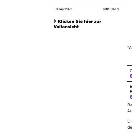
30.Apr.2026
GBP 0,0209
Klicken Sie hier zur
Vollansicht
En
*A
G
E
B
Be
Au
Di
de