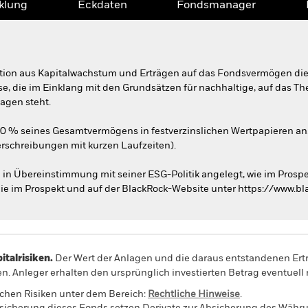
klung
Eckdaten
Fondsmanager
tion aus Kapitalwachstum und Erträgen auf das Fondsvermögen die
eise, die im Einklang mit den Grundsätzen für nachhaltige, auf das 
agen steht.
70 % seines Gesamtvermögens in festverzinslichen Wertpapieren a
erschreibungen mit kurzen Laufzeiten).
n Übereinstimmung mit seiner ESG-Politik angelegt, wie im Prosp
ie im Prospekt und auf der BlackRock-Website unter https://www.b
alrisiken.
Der Wert der Anlagen und die daraus entstandenen Ertr
n. Anleger erhalten den ursprünglich investierten Betrag eventuell 
schen Risiken unter dem Bereich:
Rechtliche Hinweise
.