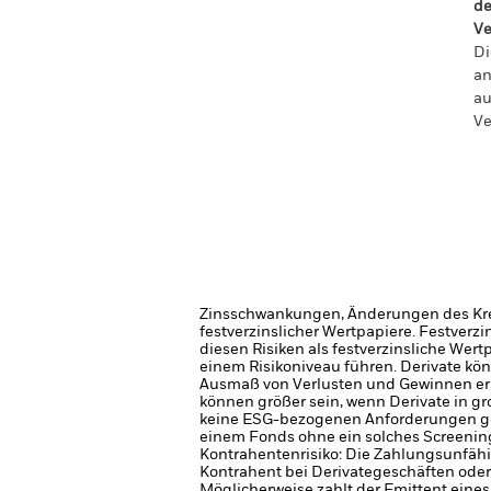
de
Ve
Di
an
au
Ve
Zinsschwankungen, Änderungen des Kred
festverzinslicher Wertpapiere. Festver
diesen Risiken als festverzinsliche Wer
einem Risikoniveau führen.
Derivate kö
Ausmaß von Verlusten und Gewinnen er
können größer sein, wenn Derivate in 
keine ESG-bezogenen Anforderungen gel
einem Fonds ohne ein solches Screening
Kontrahentenrisiko: Die Zahlungsunfähi
Kontrahent bei Derivategeschäften oder
Möglicherweise zahlt der Emittent eine