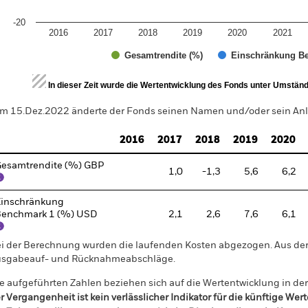
-20
2016
2017
2018
2019
2020
2021
Gesamtrendite (%)
Einschränkung Be
d of interactive chart.
In dieser Zeit wurde die Wertentwicklung des Fonds unter Umständen
m 15.Dez.2022 änderte der Fonds seinen Namen und/oder sein Anla
2016
2017
2018
2019
2020
esamtrendite (%) GBP
1,0
-1,3
5,6
6,2
inschränkung
enchmark 1 (%) USD
2,1
2,6
7,6
6,1
i der Berechnung wurden die laufenden Kosten abgezogen. Aus 
sgabeauf- und Rücknahmeabschläge.
e aufgeführten Zahlen beziehen sich auf die Wertentwicklung in de
r Vergangenheit ist kein verlässlicher Indikator für die künftige Wer