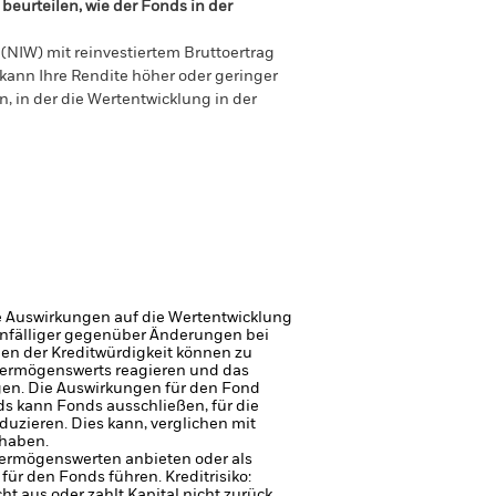
beurteilen, wie der Fonds in der
(NIW) mit reinvestiertem Bruttoertrag
ann Ihre Rendite höher oder geringer
n, in der die Wertentwicklung in der
e Auswirkungen auf die Wertentwicklung
 anfälliger gegenüber Änderungen bei
gen der Kreditwürdigkeit können zu
Vermögenswerts reagieren und das
en. Die Auswirkungen für den Fond
s kann Fonds ausschließen, für die
zieren. Dies kann, verglichen mit
 haben.
 Vermögenswerten anbieten oder als
 für den Fonds führen.
Kreditrisiko:
 aus oder zahlt Kapital nicht zurück.