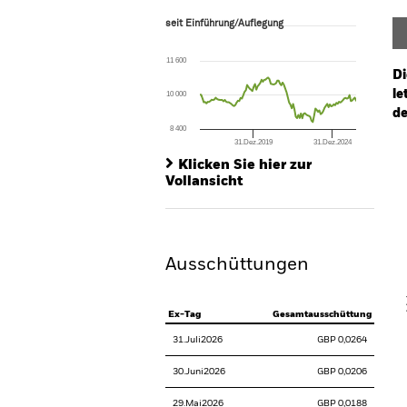
seit Einführung/Auflegung
seit Einführung/Auflegung
Line chart with 120 data points.
The chart has 1 X axis displaying Time. Ran
11 600
The chart has 1 Y axis displaying values. Range
Di
le
10 000
de
8 400
31.Dez.2019
31.Dez.2024
Ch
End of interactive chart.
Ba
Klicken Sie hier zur
Th
Vollansicht
Th
Ausschüttungen
V
Ex-Tag
Gesamtausschüttung
31.Juli2026
GBP 0,0264
30.Juni2026
GBP 0,0206
29.Mai2026
GBP 0,0188