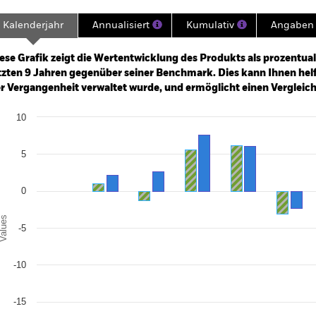
Kalenderjahr
Annualisiert
Kumulativ
Angaben 
ge: 2016-08-01 00:00:00 to 2026-07-31 00:00:00.
: -16 to 32.
ese Grafik zeigt die Wertentwicklung des Produkts als prozentual
tzten 9 Jahren gegenüber seiner Benchmark. Dies kann Ihnen helfe
r Vergangenheit verwaltet wurde, und ermöglicht einen Vergleic
art
10
r chart with 2 data series.
e chart has 1 X axis displaying categories.
e chart has 1 Y axis displaying Values. Range: -20 to 10.
5
0
alues
-5
-10
-15