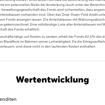
sicherung dieses Fonds setzen Derivate zur Absicherung des Währun
nte ein potenzielles Risiko der Ansteckung (auch unter der Bezeichnu
e Verwaltungsgesellschaft des Fonds wird sicherstellen, dass ang
 Anteilsklassen vorhanden sind. Über das Drop-Down-Feld direkt u
in dem Fonds anzeigen lassen. Die Anteilsklassen mit Währungsabsic
e gekennzeichnet. Eine vollständige Liste aller Anteilsklassen mi
haft des Fonds erhältlich.
eschäfte tätigt, um Kosten zu senken, erhält der Fonds 62,5% des d
 an BlackRock im Rahmen seiner Leihetätigkeit. Da die Ertragsaufte
verteuern, sind diese nicht in den laufenden Kosten enthalten.
PRIIP KID
Factsheet
Verkaufsprospekt
ond
Herunterladen
Wertentwicklung
klung
Eckdaten
Fondsmanager
enditen