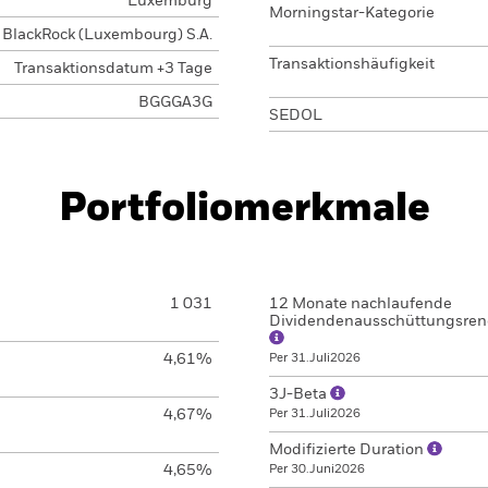
Luxemburg
Morningstar-Kategorie
BlackRock (Luxembourg) S.A.
Transaktionshäufigkeit
Transaktionsdatum +3 Tage
BGGGA3G
SEDOL
Portfoliomerkmale
1 031
12 Monate nachlaufende
Dividendenausschüttungsren
4,61%
Per 31.Juli2026
3J-Beta
4,67%
Per 31.Juli2026
Modifizierte Duration
4,65%
Per 30.Juni2026