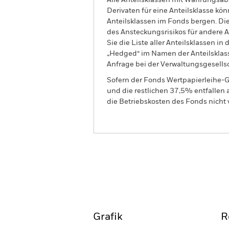
Alle Anteilsklassen mit Währungsab
Derivaten für eine Anteilsklasse kön
Anteilsklassen im Fonds bergen. Di
des Ansteckungsrisikos für andere
Sie die Liste aller Anteilsklassen 
„Hedged“ im Namen der Anteilsklass
Anfrage bei der Verwaltungsgesellsc
Sofern der Fonds Wertpapierleihe-G
und die restlichen 37,5% entfallen
die Betriebskosten des Fonds nicht 
BGF Global Government B
Fund
Überblick
Wertentwic
Grafik
R