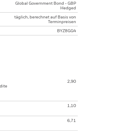
Global Government Bond - GBP
Hedged
täglich, berechnet auf Basis von
Terminpreisen
BYZ8GG4
2,90
dite
1,10
6,71