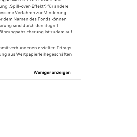
gsrisikos ein. Der Einsatz von
ng „Spill-over-Effekt“) für andere
emessene Verfahren zur Minderung
nter dem Namen des Fonds können
herung sind durch den Begriff
t Währungsabsicherung ist zudem auf
amit verbundenen erzielten Ertrags
ilung aus Wertpapierleihegeschäften
Weniger anzeigen
SFDR Web Disclosure
Positionen
Unterlagen