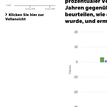
prozentualer Ve
6 000
Jahren gegenüb
31.Dez.2019
31.Dez.2024
End of interactive chart.
beurteilen, wie
Klicken Sie hier zur
Vollansicht
wurde, und erm
Chart
20
Bar chart with 2 data series
The chart has 1 X axis disp
The chart has 1 Y axis disp
10
0
Values
-10
-20