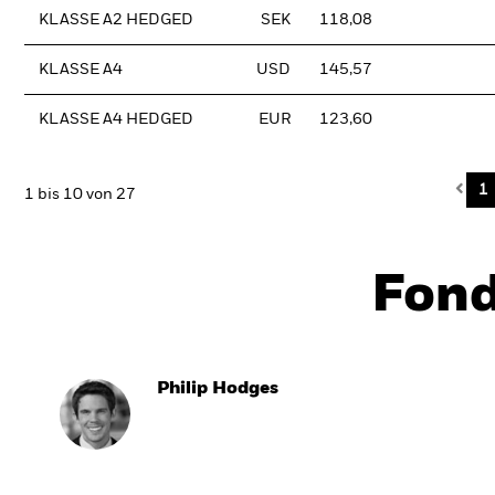
KLASSE A2 HEDGED
SEK
118,08
KLASSE A4
USD
145,57
KLASSE A4 HEDGED
EUR
123,60
Pre
1
1 bis 10 von 27
Fon
Philip Hodges