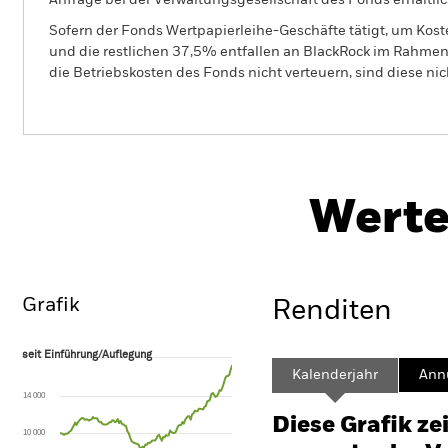
Anfrage bei der Verwaltungsgesellschaft des Fonds erhältlic
Sofern der Fonds Wertpapierleihe-Geschäfte tätigt, um Kost
und die restlichen 37,5% entfallen an BlackRock im Rahmen 
die Betriebskosten des Fonds nicht verteuern, sind diese ni
BSF BlackRock Systematic Style Factor Absolute Ret
Fund
Werte
Überblick
Wertentwicklung
Grafik
Renditen
seit Einführung/Auflegung
seit Einführung/Auflegung
Line chart with 126 data points.
Kalenderjahr
Annu
The chart has 1 X axis displaying Time. Range: 2016-01-01 00:00:00 to
14 000
The chart has 1 Y axis displaying values. Range: -40 to 80.
Diese Grafik ze
10 000