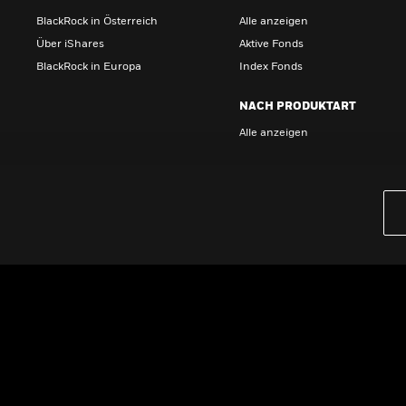
BlackRock in Österreich
Alle anzeigen
Über iShares
Aktive Fonds
BlackRock in Europa
Index Fonds
NACH PRODUKTART
Alle anzeigen
PRODUKTE
iBonds ETFs entdecken
iShares Top 10 ETFs
Wissen
GRUNDLAGEN
Dokumente
Beschwerdemanagement