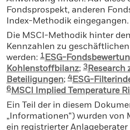
Fondsprospekt, anderen Fond
Index-Methodik eingegangen.
Die MSCI-Methodik hinter de
Kennzahlen zu geschäftlichen 
1
werden:
ESG-Fondsbewertu
3
Kohlenstoffbilanz
;
Research 
4
Beteiligungen
;
ESG-Filterin
6
MSCI Implied Temperature Ri
Ein Teil der in diesem Dokume
„Informationen“) wurden von 
ein registrierter Anlageberat