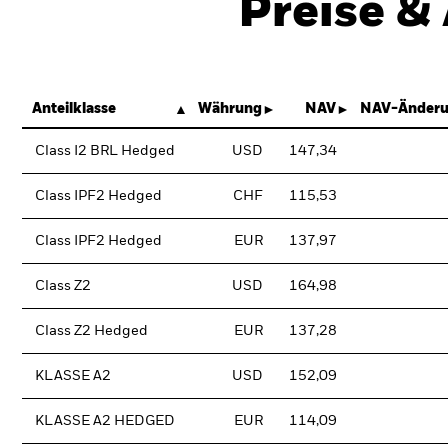
Preise &
Anteilklasse
Währung
NAV
NAV-Änderu
Class I2 BRL Hedged
USD
147,34
Class IPF2 Hedged
CHF
115,53
Class IPF2 Hedged
EUR
137,97
Class Z2
USD
164,98
Class Z2 Hedged
EUR
137,28
KLASSE A2
USD
152,09
KLASSE A2 HEDGED
EUR
114,09