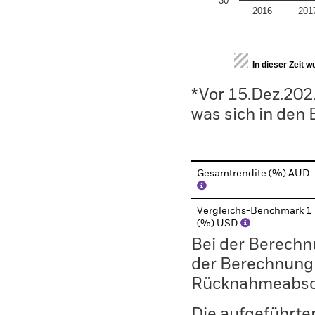
-30
2016
201
End of interactive chart.
In dieser Zeit 
*Vor 15.Dez.202
was sich in den
Gesamtrendite (%) AUD
Vergleichs-Benchmark 1
(%) USD
Bei der Berechn
der Berechnung
Rücknahmeabsc
Die aufgeführten