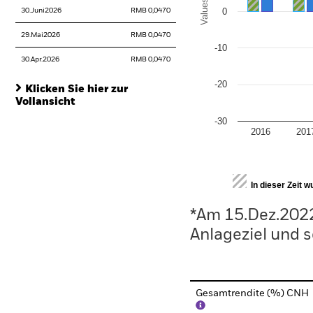
Values
0
30.Juni2026
RMB 0,0470
29.Mai2026
RMB 0,0470
-10
30.Apr.2026
RMB 0,0470
-20
Klicken Sie hier zur
Vollansicht
-30
2016
201
End of interactive chart.
In dieser Zeit 
*Am 15.Dez.2022
Anlageziel und s
Gesamtrendite (%) CNH