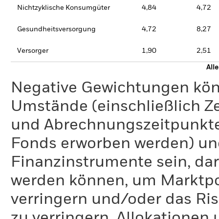
Nichtzyklische Konsumgüter
4,84
4,72
Gesundheitsversorgung
4,72
8,27
Versorger
1,90
2,51
All
Negative Gewichtungen kön
Umstände (einschließlich 
und Abrechnungszeitpunkte
Fonds erworben werden) un
Finanzinstrumente sein, dar
werden können, um Marktpo
verringern und/oder das Ri
zu verringern. Allokationen