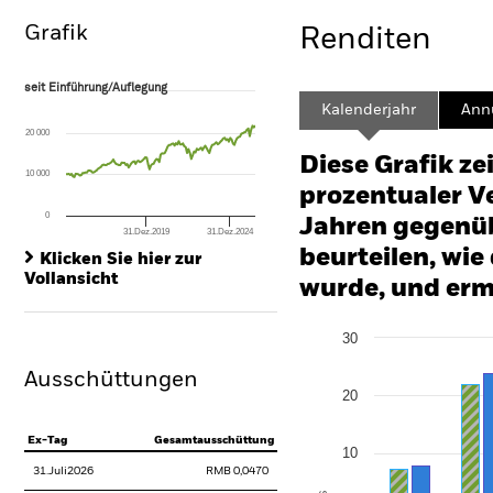
Grafik
Renditen
seit Einführung/Auflegung
seit Einführung/Auflegung
Line chart with 137 data points.
Kalenderjahr
Annu
The chart has 1 X axis displaying Time. Range: 2015-03-01 00:00:00 to
20 000
The chart has 1 Y axis displaying values. Range: -100 to 200.
Diese Grafik ze
10 000
prozentualer Ve
0
Jahren gegenüb
31.Dez.2019
31.Dez.2024
End of interactive chart.
beurteilen, wie
Klicken Sie hier zur
Vollansicht
wurde, und erm
Chart
30
Bar chart with 2 data series
The chart has 1 X axis disp
Ausschüttungen
The chart has 1 Y axis disp
20
Ex-Tag
Gesamtausschüttung
10
31.Juli2026
RMB 0,0470