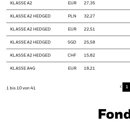
KLASSE A2
EUR
27,35
KLASSE A2 HEDGED
PLN
32,27
KLASSE A2 HEDGED
EUR
22,51
KLASSE A2 HEDGED
SGD
25,58
KLASSE A2 HEDGED
CHF
15,82
KLASSE A4G
EUR
18,21
Pre
1
1 bis 10 von 41
Fon