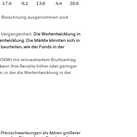
17,4
-6,1
13,6
4,4
26,6
der Berechnung ausgenommen sind
r Vergangenheit.
Die Wertentwicklung in
tentwicklung. Die Märkte könnten sich in
beurteilen, wie der Fonds in der
(NIW) mit reinvestiertem Bruttoertrag
ann Ihre Rendite höher oder geringer
n, in der die Wertentwicklung in der
 Preisschwankungen als Aktien größerer