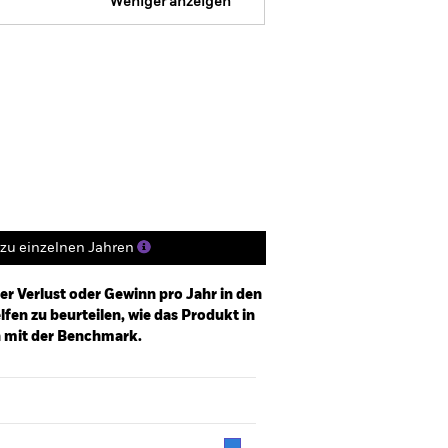
Weniger anzeigen
Verkaufsprospekt
Herunterladen
Positionen
Unterlagen
zu einzelnen Jahren
er Verlust oder Gewinn pro Jahr in den
fen zu beurteilen, wie das Produkt in
h mit der Benchmark.