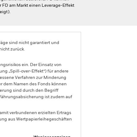
er FD am Markt einen Leverage-Effekt
eigt).
äge sind nicht garantiert und
nicht zurück.
gsrisikos ein. Der Einsatz von
ng „Spill-over-Effekt“) für andere
emessene Verfahren zur Minderung
nter dem Namen des Fonds können
herung sind durch den Begriff
t Währungsabsicherung ist zudem auf
amit verbundenen erzielten Ertrags
ilung aus Wertpapierleihegeschäften