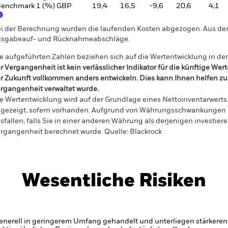
enchmark 1 (%) GBP
19,4
16,5
-9,6
20,6
4,1
i der Berechnung wurden die laufenden Kosten abgezogen. Aus 
sgabeauf- und Rücknahmeabschläge.
e aufgeführten Zahlen beziehen sich auf die Wertentwicklung in de
r Vergangenheit ist kein verlässlicher Indikator für die künftige Wer
r Zukunft vollkommen anders entwickeln. Dies kann Ihnen helfen zu 
rgangenheit verwaltet wurde.
e Wertentwicklung wird auf der Grundlage eines Nettoinventarwerts 
gezeigt, sofern vorhanden. Aufgrund von Währungsschwankungen k
sfallen, falls Sie in einer anderen Währung als derjenigen investiere
rgangenheit berechnet wurde.
Quelle:
Blackrock
Wesentliche Risiken
enerell in geringerem Umfang gehandelt und unterliegen stärkeren