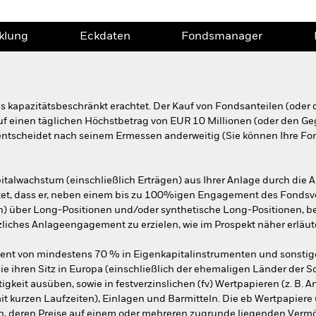
klung
Eckdaten
Fondsmanager
ls kapazitätsbeschränkt erachtet. Der Kauf von Fondsanteilen (oder
auf einen täglichen Höchstbetrag von EUR 10 Millionen (oder den Ge
entscheidet nach seinem Ermessen anderweitig (Sie können Ihre Fon
apitalwachstum (einschließlich Erträgen) aus Ihrer Anlage durch die
utet, dass er, neben einem bis zu 100%igen Engagement des Fonds
en) über Long-Positionen und/oder synthetische Long-Positionen, be
liches Anlageengagement zu erzielen, wie im Prospekt näher erläute
ent von mindestens 70 % in Eigenkapitalinstrumenten und sonstig
 ihren Sitz in Europa (einschließlich der ehemaligen Länder der S
igkeit ausüben, sowie in festverzinslichen (fv) Wertpapieren (z. B.
it kurzen Laufzeiten), Einlagen und Barmitteln. Die eb Wertpapiere
en, deren Preise auf einem oder mehreren zugrunde liegenden Ver