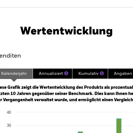
PRIIP KID
Factsheet
es Extension Fund
Wertentwicklung
klung
Eckdaten
Fondsmanager
enditen
Kalenderjahr
Annualisiert
Kumulativ
Angaben 
ge: 2012-07-01 00:00:00 to 2026-07-31 00:00:00.
e: -500 to 1000.
ese Grafik zeigt die Wertentwicklung des Produkts als prozentual
tzten 10 Jahren gegenüber seiner Benchmark. Dies kann Ihnen hel
r Vergangenheit verwaltet wurde, und ermöglicht einen Vergleic
art
40
r chart with 2 data series.
e chart has 1 X axis displaying categories.
e chart has 1 Y axis displaying Values. Range: -30 to 40.
30