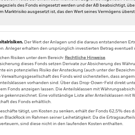
ageziels des Fonds eingesetzt werden und der AB beabsichtigt, üb
em Marktrisiko ausgesetzt ist, das den Wert seines Vermögens überst
alrisiken.
Der Wert der Anlagen und die daraus entstandenen Ertr
n. Anleger erhalten den ursprünglich investierten Betrag eventuell 
schen Risiken unter dem Bereich:
Rechtliche Hinweise
.
sicherung dieses Fonds setzen Derivate zur Absicherung des Währun
nte ein potenzielles Risiko der Ansteckung (auch unter der Bezeichnu
e Verwaltungsgesellschaft des Fonds wird sicherstellen, dass ang
 Anteilsklassen vorhanden sind. Über das Drop-Down-Feld direkt u
in dem Fonds anzeigen lassen. Die Anteilsklassen mit Währungsabsic
e gekennzeichnet. Eine vollständige Liste aller Anteilsklassen mi
haft des Fonds erhältlich.
eschäfte tätigt, um Kosten zu senken, erhält der Fonds 62,5% des d
 an BlackRock im Rahmen seiner Leihetätigkeit. Da die Ertragsaufte
verteuern, sind diese nicht in den laufenden Kosten enthalten.