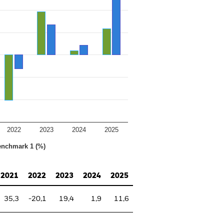
2022
2023
2024
2025
nchmark 1 (%)
2021
2022
2023
2024
2025
35,3
-20,1
19,4
1,9
11,6