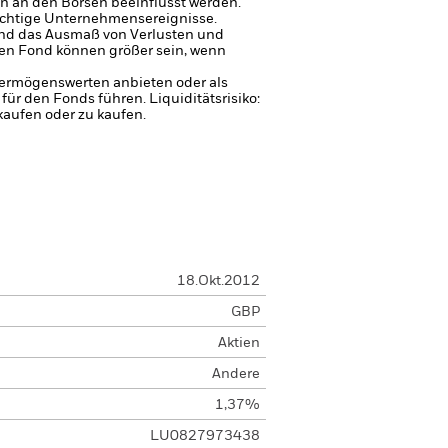
n an den Börsen beeinflusst werden.
ichtige Unternehmensereignisse.
und das Ausmaß von Verlusten und
en Fond können größer sein, wenn
 Vermögenswerten anbieten oder als
 für den Fonds führen.
Liquiditätsrisiko:
kaufen oder zu kaufen.
18.Okt.2012
GBP
Aktien
Andere
1,37%
LU0827973438