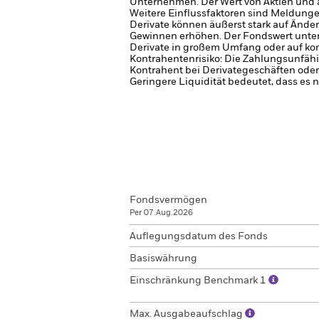
Unternehmen.
Der Wert von Aktien und
Weitere Einflussfaktoren sind Meldung
Derivate können äußerst stark auf Änd
Gewinnen erhöhen. Der Fondswert unter
Derivate in großem Umfang oder auf ko
Kontrahentenrisiko: Die Zahlungsunfähi
Kontrahent bei Derivategeschäften oder
Geringere Liquidität bedeutet, dass es 
Fondsvermögen
Per 07.Aug.2026
Auflegungsdatum des Fonds
Basiswährung
Einschränkung Benchmark 1
Max. Ausgabeaufschlag