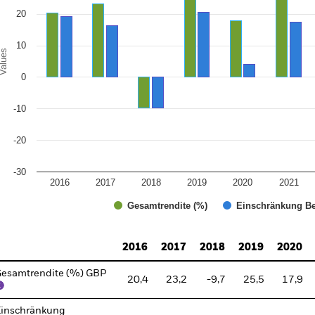
20
10
alues
0
-10
-20
-30
2016
2017
2018
2019
2020
2021
Gesamtrendite (%)
Einschränkung Be
d of interactive chart.
2016
2017
2018
2019
2020
esamtrendite (%) GBP
20,4
23,2
-9,7
25,5
17,9
inschränkung