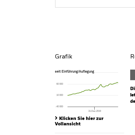
BSF European Opportuniti
Überblick
Wertentwic
Grafik
R
seit Einführung/Auflegung
seit Einführung/Auflegung
Line chart with 57 data points.
The chart has 1 X axis displaying Time. Ran
60 000
The chart has 1 Y axis displaying values. Rang
Di
le
10 000
de
-40 000
31.Dez.2019
Ch
End of interactive chart.
Ba
Klicken Sie hier zur
Th
Vollansicht
Th