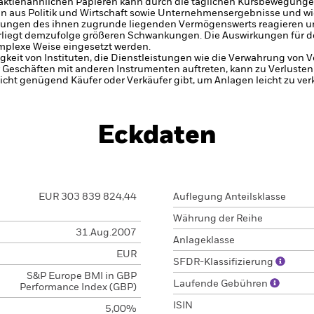
 aktienähnlichen Papieren kann durch die täglichen Kursbewegunge
en aus Politik und Wirtschaft sowie Unternehmensergebnisse und w
erungen des ihnen zugrunde liegenden Vermögenswerts reagieren 
liegt demzufolge größeren Schwankungen. Die Auswirkungen für d
mplexe Weise eingesetzt werden.
gkeit von Instituten, die Dienstleistungen wie die Verwahrung von
 Geschäften mit anderen Instrumenten auftreten, kann zu Verlusten
nicht genügend Käufer oder Verkäufer gibt, um Anlagen leicht zu ver
Eckdaten
EUR 303 839 824,44
Auflegung Anteilsklasse
Währung der Reihe
31.Aug.2007
Anlageklasse
EUR
SFDR-Klassifizierung
S&P Europe BMI in GBP
Laufende Gebühren
Performance Index (GBP)
ISIN
5,00%