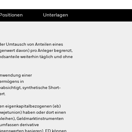
Positionen
Unterlagen
 der Umtausch von Anteilen eines
genwert davon) pro Anleger begrenzt,
dsanteile weiterhin täglich und ohne
 Anwendung einer
vermögens in
absichtigt, synthetische Short-
rt.
en eigenkapitalbezogenen (eb)
owjetunion) haben oder dort einen
 Anleihen), Geldmarktinstrumenten
 umfassen derivative
mögenswerten basieren). FD können