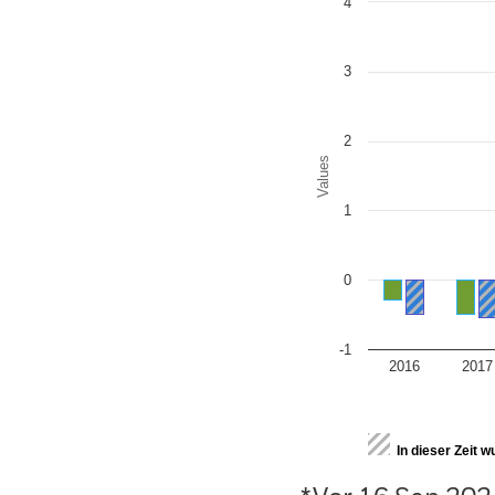
4
Bar chart with 2 data series
The chart has 1 X axis disp
The chart has 1 Y axis disp
3
2
Values
1
0
-1
2016
2017
End of interactive chart.
In dieser Zeit 