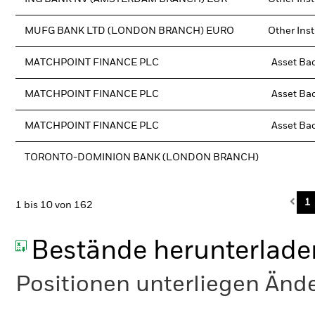
MUFG BANK LTD (LONDON BRANCH) EURO
Other Ins
MATCHPOINT FINANCE PLC
Asset Ba
MATCHPOINT FINANCE PLC
Asset Ba
MATCHPOINT FINANCE PLC
Asset Ba
TORONTO-DOMINION BANK (LONDON BRANCH)
Pre
1
1 bis 10 von 162
Bestände herunterlade
Positionen unterliegen Änd