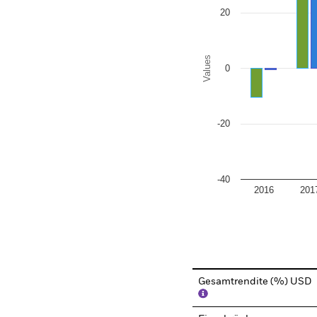
20
Values
0
-20
-40
2016
201
End of interactive chart.
Gesamtrendite (%) USD