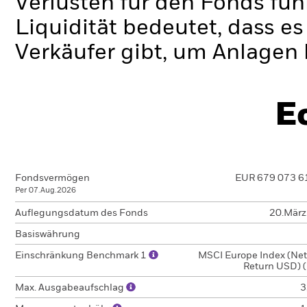
Verlusten für den Fonds füh
Liquidität bedeutet, dass e
Verkäufer gibt, um Anlagen 
E
Fondsvermögen
EUR 679 073 6
Per 07.Aug.2026
Auflegungsdatum des Fonds
20.Mär
Basiswährung
Einschränkung Benchmark 1
MSCI Europe Index (Net
Return USD) 
Max. Ausgabeaufschlag
3