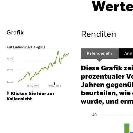
Fund
Her
Werte
Überblick
Wertentwicklung
Eckda
Grafik
Renditen
seit Einführung/Auflegung
seit Einführung/Auflegung
Line chart with 95 data points.
Kalenderjahr
Annu
The chart has 1 X axis displaying Time. Range: 2003-01-01 00:00:00 to
50 000
The chart has 1 Y axis displaying values. Range: 0 to 600.
Diese Grafik ze
30 000
prozentualer Ve
10 000
Jahren gegenüb
31.Dez.2009
31.Dez.2019
End of interactive chart.
beurteilen, wie
Klicken Sie hier zur
Vollansicht
wurde, und erm
Chart
40
Bar chart with 2 data series
The chart has 1 X axis disp
The chart has 1 Y axis disp