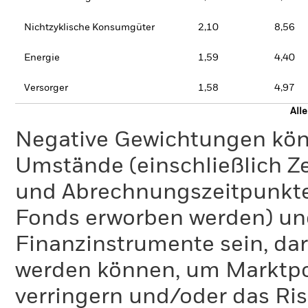
Nichtzyklische Konsumgüter
2,10
8,56
Energie
1,59
4,40
Versorger
1,58
4,97
All
Negative Gewichtungen kön
Umstände (einschließlich 
und Abrechnungszeitpunkte
Fonds erworben werden) un
Finanzinstrumente sein, dar
werden können, um Marktpo
verringern und/oder das Ri