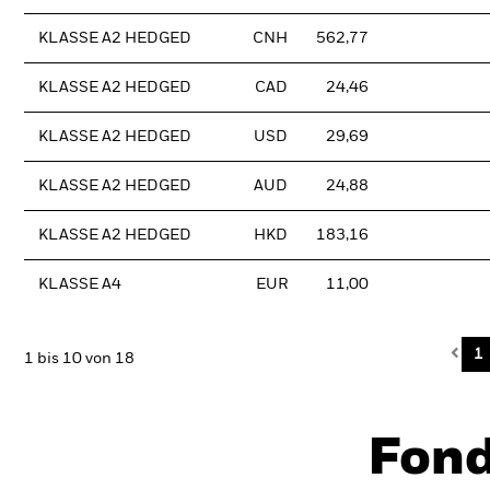
KLASSE A2 HEDGED
CNH
562,77
KLASSE A2 HEDGED
CAD
24,46
KLASSE A2 HEDGED
USD
29,69
KLASSE A2 HEDGED
AUD
24,88
KLASSE A2 HEDGED
HKD
183,16
KLASSE A4
EUR
11,00
Pre
1
1 bis 10 von 18
Fon