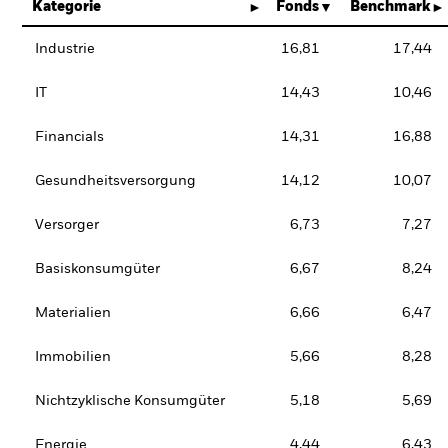
Kategorie
Fonds
Benchmark
Industrie
16,81
17,44
IT
14,43
10,46
Financials
14,31
16,88
Gesundheitsversorgung
14,12
10,07
Versorger
6,73
7,27
Basiskonsumgüter
6,67
8,24
Materialien
6,66
6,47
Immobilien
5,66
8,28
Nichtzyklische Konsumgüter
5,18
5,69
Energie
4,44
6,43