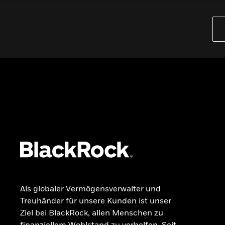
PRODUKTE
iBonds ETFs entdecken
iShares Top 10 ETFs
Wissen
GRUNDLAGEN
Dokumente
Beschwerdemanagement
Als globaler Vermögensverwalter und
Treuhänder für unsere Kunden ist unser
Ziel bei BlackRock, allen Menschen zu