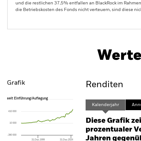
und die restlichen 37,5% entfallen an BlackRock im Rahmen 
die Betriebskosten des Fonds nicht verteuern, sind diese ni
BGF US Mid-Cap Value Fund
Werte
Überblick
Wertentwicklung
Eckda
Grafik
Renditen
seit Einführung/Auflegung
seit Einführung/Auflegung
Line chart with 80 data points.
Kalenderjahr
Annu
The chart has 1 X axis displaying Time. Range: 1987-01-01 00:00:00 to
410 000
The chart has 1 Y axis displaying values. Range: -4000 to 8000.
Diese Grafik ze
10 000
prozentualer Ve
-390 000
Jahren gegenüb
31.Dez.1999
31.Dez.2024