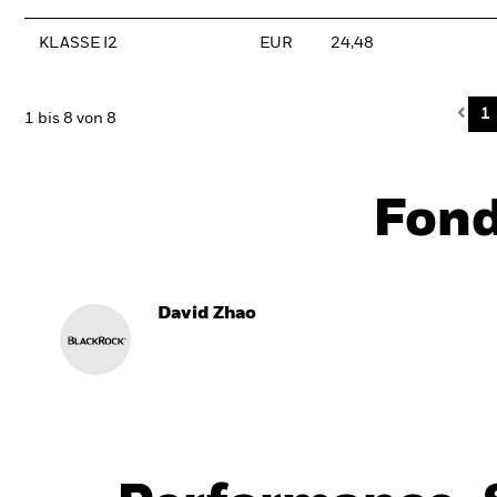
KLASSE I2
EUR
24,48
Pre
1
1 bis 8 von 8
Fon
David Zhao