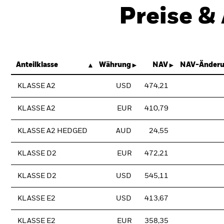
Preise &
Anteilklasse
Währung
NAV
NAV-Änderu
KLASSE A2
USD
474,21
KLASSE A2
EUR
410,79
KLASSE A2 HEDGED
AUD
24,55
KLASSE D2
EUR
472,21
KLASSE D2
USD
545,11
KLASSE E2
USD
413,67
KLASSE E2
EUR
358,35