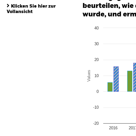
End of interactive chart.
beurteilen, wie
Klicken Sie hier zur
Vollansicht
wurde, und erm
Chart
40
Bar chart with 2 data series
The chart has 1 X axis disp
The chart has 1 Y axis disp
30
20
Values
10
0
-10
-20
2016
201