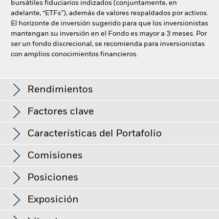
bursátiles fiduciarios indizados (conjuntamente, en
adelante, “ETFs”), además de valores respaldados por activos.
El horizonte de inversión sugerido para que los inversionistas
mantengan su inversión en el Fondo es mayor a 3 meses. Por
ser un fondo discrecional, se recomienda para inversionistas
con amplios conocimientos financieros.
Deuda Internacional en Pesos Conservadora
Rendimientos
Factores clave
Gráfico de rendimiento
Características del Portafolio
Valor del fondo
MXN 16,666.2 M
Ver gráfica completa
a fecha de 07-ago-2026
Comisiones
Rendimientos
Desviación estandar (3 años)
-
Fecha de constitución del
24-sep-2024
Fondo
Posiciones
a -
Comisión
0.25%
CUSIP
SBNG15467
Cupón promedio
6.01%
Exposición
a 30-jun-2026
Número de valores
4
a 30-jun-2026
subyacentes
a