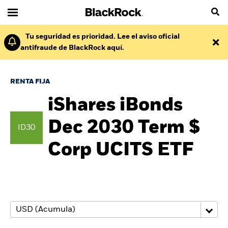
Tu seguridad es prioridad. Lee el aviso oficial
antifraude de BlackRock aquí.
RENTA FIJA
iShares iBonds
Dec 2030 Term $
ID30
Corp UCITS ETF