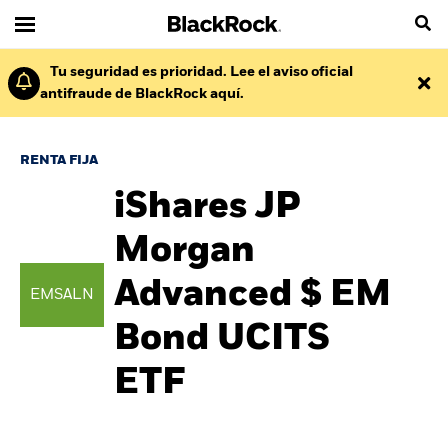
Tu seguridad es prioridad. Lee el aviso oficial
antifraude de BlackRock aquí.
RENTA FIJA
iShares JP
Morgan
Advanced $ EM
EMSALN
Bond UCITS
ETF