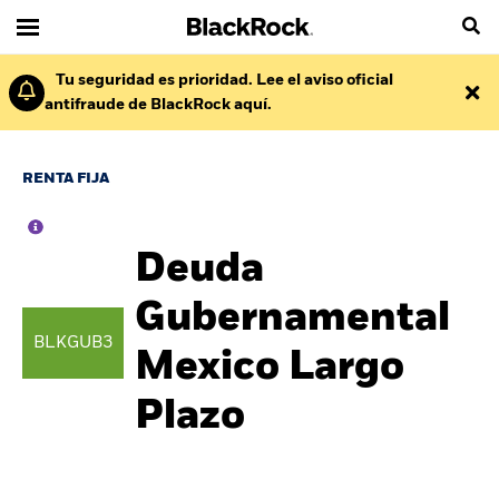
Tu seguridad es prioridad. Lee el aviso oficial
antifraude de BlackRock aquí.
RENTA FIJA
Deuda
Gubernamental
BLKGUB3
Mexico Largo
Plazo