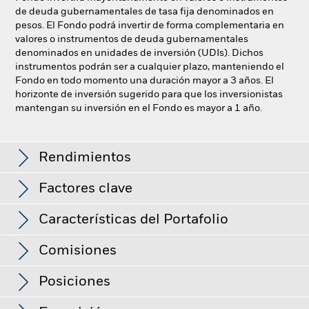
de deuda gubernamentales de tasa fija denominados en
pesos. El Fondo podrá invertir de forma complementaria en
valores o instrumentos de deuda gubernamentales
denominados en unidades de inversión (UDIs). Dichos
instrumentos podrán ser a cualquier plazo, manteniendo el
Fondo en todo momento una duración mayor a 3 años. El
horizonte de inversión sugerido para que los inversionistas
mantengan su inversión en el Fondo es mayor a 1 año.
Deuda Gubernamental Mexico Largo Plazo
Rendimientos
Factores clave
Gráfico de rendimiento
Características del Portafolio
Valor del fondo
MXN 7,906.7 M
Ver gráfica completa
a fecha de 06-ago-2026
Comisiones
Desviación estandar (3 años)
5.64%
Fecha de constitución del
11-abr-1984
La información de los rendimientos al último mes, 3 meses y
Fondo
Posiciones
12 meses se encuentran disponibles en el “Documento con
a 31-jul-2026
Comisión
0.00%
ISIN
MX51BL180013
Información Clave para la Inversión” en la sección de
Cupón promedio
7.22%