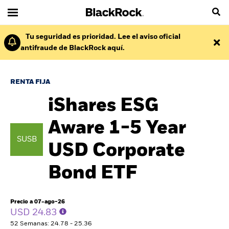
Tu seguridad es prioridad. Lee el aviso oficial
antifraude de BlackRock aquí.
RENTA FIJA
iShares ESG
Aware 1-5 Year
SUSB
USD Corporate
Bond ETF
Precio a 07-ago-26
USD 24.83
52 Semanas: 24.78 - 25.36