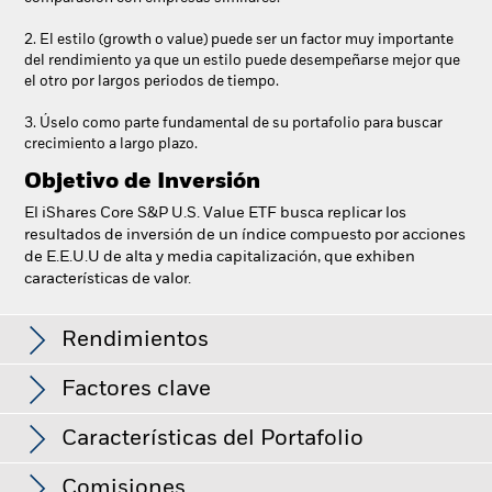
2. El estilo (growth o value) puede ser un factor muy importante
del rendimiento ya que un estilo puede desempeñarse mejor que
el otro por largos periodos de tiempo.
3. Úselo como parte fundamental de su portafolio para buscar
crecimiento a largo plazo.
Objetivo de Inversión
El iShares Core S&P U.S. Value ETF busca replicar los
resultados de inversión de un índice compuesto por acciones
de E.E.U.U de alta y media capitalización, que exhiben
características de valor.
iShares Core S&P U.S. Value ETF
Rendimientos
Factores clave
Gráfico de rendimiento
Características del Portafolio
Activos Netos del Fondo
USD 27,743,512,334
Ver gráfica completa
a 07-ago-2026
Comisiones