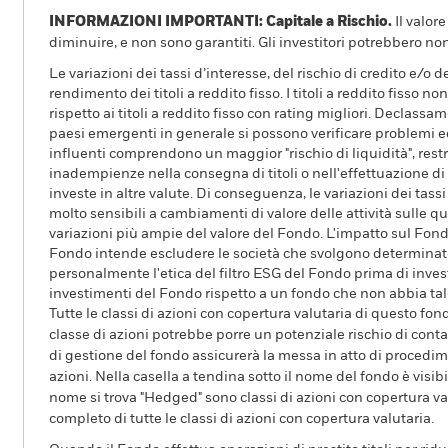
INFORMAZIONI IMPORTANTI: Capitale a Rischio.
Il valor
diminuire, e non sono garantiti. Gli investitori potrebbero no
Le variazioni dei tassi d’interesse, del rischio di credito e/o 
rendimento dei titoli a reddito fisso. I titoli a reddito fisso 
rispetto ai titoli a reddito fisso con rating migliori. Declassam
paesi emergenti in generale si possono verificare problemi eco
influenti comprendono un maggior "rischio di liquidità", restri
inadempienze nella consegna di titoli o nell'effettuazione di 
investe in altre valute. Di conseguenza, le variazioni dei tass
molto sensibili a cambiamenti di valore delle attività sulle q
variazioni più ampie del valore del Fondo. L'impatto sul Fond
Fondo intende escludere le società che svolgono determinate a
personalmente l'etica del filtro ESG del Fondo prima di invest
investimenti del Fondo rispetto a un fondo che non abbia tale 
Tutte le classi di azioni con copertura valutaria di questo fond
classe di azioni potrebbe porre un potenziale rischio di conta
di gestione del fondo assicurerà la messa in atto di procedimen
azioni. Nella casella a tendina sotto il nome del fondo è visibil
nome si trova "Hedged" sono classi di azioni con copertura val
completo di tutte le classi di azioni con copertura valutaria.