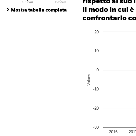
rispetto al suo 
31/12/2019
31/12/2024
End of interactive chart.
il modo in cui è
Mostra tabella completa
confrontarlo con
Chart
20
Bar chart with 2 data series
The chart has 1 X axis disp
The chart has 1 Y axis disp
10
0
Values
-10
-20
-30
2016
201