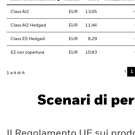
Class AI2
EUR
13,05
Class AI2 Hedged
EUR
11,46
Class E5 Hedged
EUR
8,29
E2 con copertura
EUR
10,83
Pre
1
1 a 4 di 4
Scenari di pe
Il Regolamento UE sui prodot