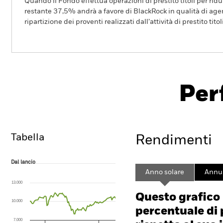
Quando il Fondo effettua operazioni di prestito titoli per ridurr
restante 37,5% andrà a favore di BlackRock in qualità di agent
ripartizione dei proventi realizzati dall’attività di prestito tito
BGF ESG Emerging Markets Bond
Fund
Per
Overview
Rendimento
Sc
Tabella
Rendimenti
Dal lancio
Dal lancio
Line chart with 96 data points.
Anno solare
Annua
The chart has 1 X axis displaying Time. Range: 2018-08-01 00:00:00 to
13.000
The chart has 1 Y axis displaying values. Range: -30 to 60.
Questo grafico
10.000
percentuale di 
7.000