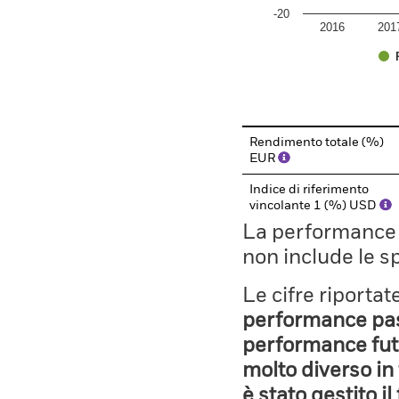
-20
2016
201
End of interactive chart.
Rendimento totale (%)
EUR
Indice di riferimento
vincolante 1 (%) USD
La performance il
non include le s
Le cifre riporta
performance pass
performance fut
molto diverso in 
è stato gestito i