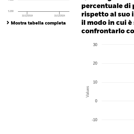
percentuale di 
5.200
rispetto al suo 
31/12/2019
31/12/2024
End of interactive chart.
il modo in cui è
Mostra tabella completa
confrontarlo con
Chart
30
Bar chart with 2 data series
The chart has 1 X axis disp
The chart has 1 Y axis disp
20
10
Values
0
-10