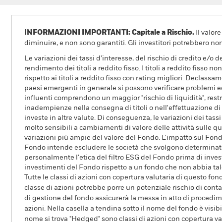
INFORMAZIONI IMPORTANTI: Capitale a Rischio.
Il valor
diminuire, e non sono garantiti. Gli investitori potrebbero no
Le variazioni dei tassi d’interesse, del rischio di credito e/o 
rendimento dei titoli a reddito fisso. I titoli a reddito fisso 
rispetto ai titoli a reddito fisso con rating migliori. Declassam
paesi emergenti in generale si possono verificare problemi eco
influenti comprendono un maggior "rischio di liquidità", restri
inadempienze nella consegna di titoli o nell'effettuazione di 
investe in altre valute. Di conseguenza, le variazioni dei tass
molto sensibili a cambiamenti di valore delle attività sulle q
variazioni più ampie del valore del Fondo. L'impatto sul Fond
Fondo intende escludere le società che svolgono determinate a
personalmente l'etica del filtro ESG del Fondo prima di invest
investimenti del Fondo rispetto a un fondo che non abbia tale 
Tutte le classi di azioni con copertura valutaria di questo fond
classe di azioni potrebbe porre un potenziale rischio di conta
di gestione del fondo assicurerà la messa in atto di procedimen
azioni. Nella casella a tendina sotto il nome del fondo è visibil
nome si trova "Hedged" sono classi di azioni con copertura val