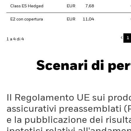
Class E5 Hedged
EUR
7,68
E2 con copertura
EUR
11,04
Pre
1
1 a 4 di 4
Scenari di pe
Il Regolamento UE sui prodot
assicurativi preassemblati (
e la pubblicazione dei risul