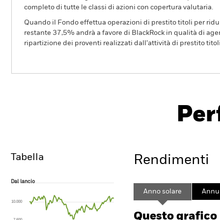
completo di tutte le classi di azioni con copertura valutaria.
Quando il Fondo effettua operazioni di prestito titoli per ridurr
restante 37,5% andrà a favore di BlackRock in qualità di agent
ripartizione dei proventi realizzati dall’attività di prestito tito
BGF ESG Emerging Markets Local Currency Bo
Fund
Per
Overview
Rendimento
Sc
Tabella
Rendimenti
Dal lancio
Dal lancio
Line chart with 96 data points.
Anno solare
Annua
The chart has 1 X axis displaying Time. Range: 2018-08-01 00:00:00 to
10.000
The chart has 1 Y axis displaying values. Range: -48 to 24.
Questo grafico
7.600