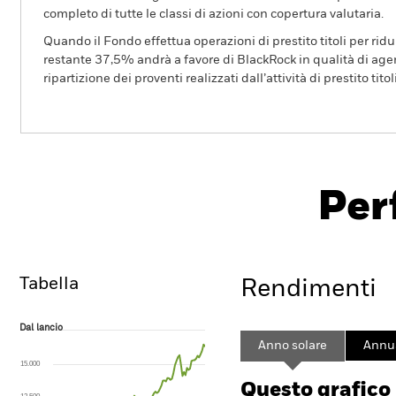
completo di tutte le classi di azioni con copertura valutaria.
Quando il Fondo effettua operazioni di prestito titoli per ridurr
restante 37,5% andrà a favore di BlackRock in qualità di agent
ripartizione dei proventi realizzati dall’attività di prestito tito
BSF Emerging Markets Short Duration Bond F
Per
Overview
Rendimento
Sc
Tabella
Rendimenti
Dal lancio
Dal lancio
Line chart with 102 data points.
Anno solare
Annua
The chart has 1 X axis displaying Time. Range: 2018-02-01 00:00:00 to
15.000
The chart has 1 Y axis displaying values. Range: 0 to 75.
Questo grafico