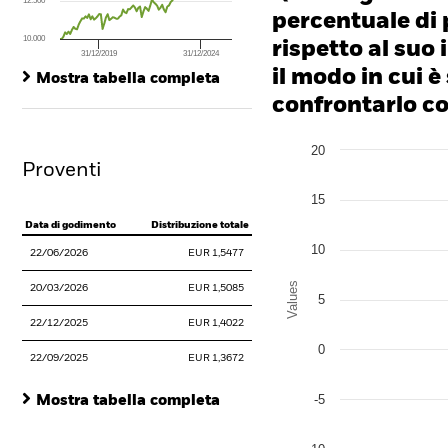
12.500
percentuale di 
10.000
rispetto al suo 
31/12/2019
31/12/2024
End of interactive chart.
il modo in cui è
Mostra tabella completa
confrontarlo con
Chart
20
Bar chart with 3 data series
Proventi
The chart has 1 X axis disp
The chart has 1 Y axis disp
15
Data di godimento
Distribuzione totale
10
22/06/2026
EUR 1,5477
Values
20/03/2026
EUR 1,5085
5
22/12/2025
EUR 1,4022
0
22/09/2025
EUR 1,3672
-5
Mostra tabella completa