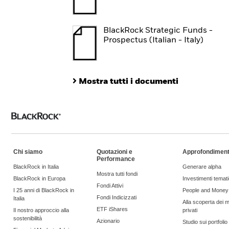
BlackRock Strategic Funds -
Prospectus (Italian - Italy)
Mostra tutti i documenti
Chi siamo
Quotazioni e
Approfondiment
Performance
BlackRock in Italia
Generare alpha
Mostra tutti fondi
BlackRock in Europa
Investimenti temati
Fondi Attivi
I 25 anni di BlackRock in
People and Money
Fondi Indicizzati
Italia
Alla scoperta dei m
ETF iShares
Il nostro approccio alla
privati
sostenibilità
Azionario
Studio sui portfoli