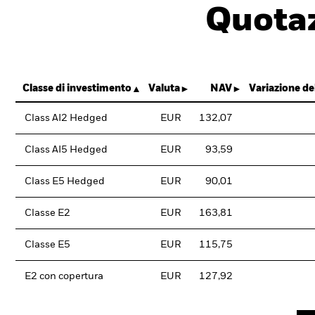
Quotaz
Classe di investimento
Valuta
NAV
Variazione d
Class AI2 Hedged
EUR
132,07
Class AI5 Hedged
EUR
93,59
Class E5 Hedged
EUR
90,01
Classe E2
EUR
163,81
Classe E5
EUR
115,75
E2 con copertura
EUR
127,92