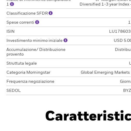
1
Diversified 1-3 year Index
Classificazione SFDR
Spese correnti
1
ISIN
LU178603
Investimento minimo iniziale
USD 5.0
Accumulazione/ Distribuzione
Distrib
provento
Struttuta legale
Categoria Morningstar
Global Emerging Markets
Frequenza negoziazione
Giorn
SEDOL
BYZ
Caratteristi