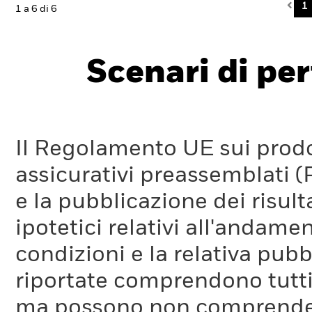
Pre
1
1 a 6 di 6
Scenari di pe
Il Regolamento UE sui prodot
assicurativi preassemblati (
e la pubblicazione dei risul
ipotetici relativi all'andam
condizioni e la relativa pub
riportate comprendono tutti 
ma possono non comprendere 