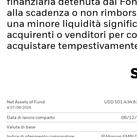
finanziaria detenuta dal Fo
alla scadenza o non rimborsa
una minore liquidità signif
acquirenti o venditori per c
acquistare tempestivamente 
Net Assets of Fund
USD 501.434.8
al 07/08/2026
Data di lancio comparto
06/12
Valuta di base
Indice di riferimento comparatore
JP Morgan EMBI G