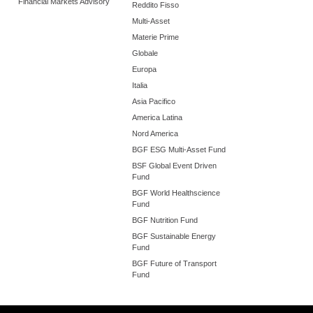
Financial Markets Advisory
Reddito Fisso
Multi-Asset
Materie Prime
Globale
Europa
Italia
Asia Pacifico
America Latina
Nord America
BGF ESG Multi-Asset Fund
BSF Global Event Driven
Fund
BGF World Healthscience
Fund
BGF Nutrition Fund
BGF Sustainable Energy
Fund
BGF Future of Transport
Fund