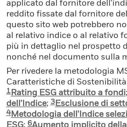
applicato dal fornitore dell'in
reddito fissate dal fornitore de
questo sito web potrebbero non
al relativo indice o al relativo
più in dettaglio nel prospetto 
nonché nel documento sulla me
Per rivedere la metodologia MS
Caratteristiche di Sostenibilit
1
Rating ESG attribuito a fondi
3
dell'Indice
;
Esclusione di setto
4
Metodologia dell'Indice selez
6
ESG
;
Aumento implicito dell