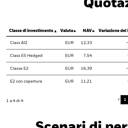
Quotaz
Classe di investimento
Valuta
NAV
Variazione del
Class AI2
EUR
12,33
Class E5 Hedged
EUR
7,54
Classe E2
EUR
16,39
E2 con copertura
EUR
11,21
Pre
1
1 a 4 di 4
Scenari di pe