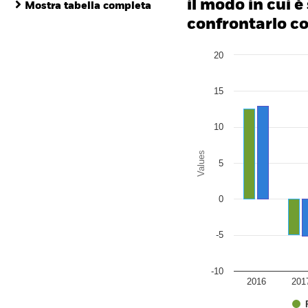
il modo in cui è
Mostra tabella completa
confrontarlo con
Chart
20
Bar chart with 2 data series
The chart has 1 X axis disp
The chart has 1 Y axis disp
15
10
Values
5
0
-5
-10
2016
201