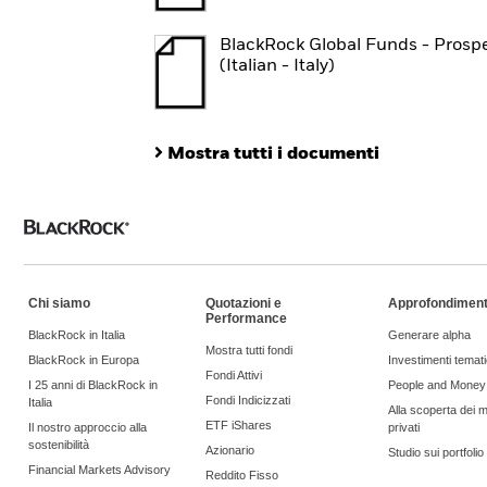
BlackRock Global Funds - Prosp
(Italian - Italy)
Mostra tutti i documenti
Chi siamo
Quotazioni e
Approfondiment
Performance
BlackRock in Italia
Generare alpha
Mostra tutti fondi
BlackRock in Europa
Investimenti temati
Fondi Attivi
I 25 anni di BlackRock in
People and Money
Fondi Indicizzati
Italia
Alla scoperta dei m
ETF iShares
Il nostro approccio alla
privati
sostenibilità
Azionario
Studio sui portfoli
Financial Markets Advisory
Reddito Fisso