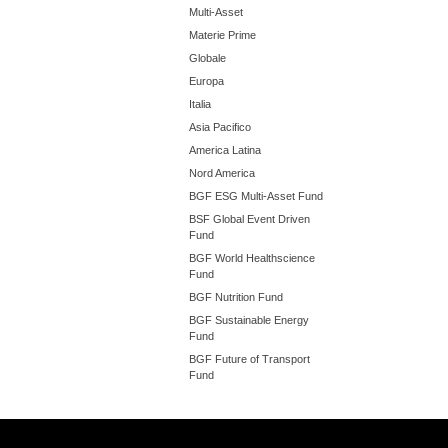
Multi-Asset
Materie Prime
Globale
Europa
Italia
Asia Pacifico
America Latina
Nord America
BGF ESG Multi-Asset Fund
BSF Global Event Driven
Fund
BGF World Healthscience
Fund
BGF Nutrition Fund
BGF Sustainable Energy
Fund
BGF Future of Transport
Fund