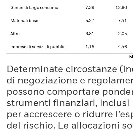
Generi di largo consumo
7,39
12,80
Materiali base
5,27
7,41
Altro
3,81
2,05
Imprese di servizi di pubblica utilità
1,15
4,46
Mo
Determinate circostanze (inc
di negoziazione e regolament
possono comportare ponderaz
strumenti finanziari, inclusi
per accrescere o ridurre l’e
del rischio. Le allocazioni 