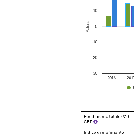
10
Values
0
-10
-20
-30
2016
201
End of interactive chart.
Rendimento totale (%)
GBP
Indice di riferimento