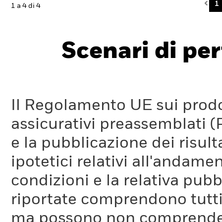
Pre
1
1 a 4 di 4
Scenari di pe
Il Regolamento UE sui prodot
assicurativi preassemblati (
e la pubblicazione dei risul
ipotetici relativi all'andam
condizioni e la relativa pub
riportate comprendono tutti 
ma possono non comprendere 