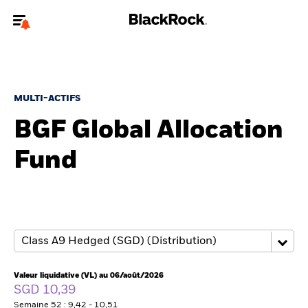
Bienvenue sur le site BlackRock pour les particuliers
Pour accéder directement à un autre site BlackRock, veuillez mettre à
jour
votre type d'utilisateur
.
MULTI-ACTIFS
BGF Global Allocation
Nous connaître
Fund
Produits
Thèmes
Education
Particuliers
Valeur liquidative (VL) au 06/août/2026
SGD 10,39
Semaine 52 : 9,42 - 10,51