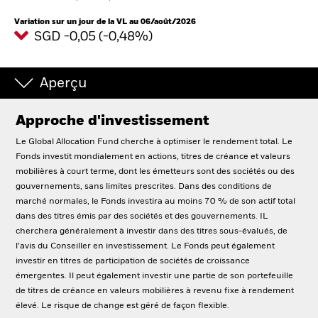
France
Change location
Variation sur un jour de la VL au 06/août/2026
SGD -0,05 (-0,48%)
BlackRock
iShares
Aperçu
Aladdin
Approche d'investissement
Le Global Allocation Fund cherche à optimiser le rendement total. Le
Notre société
Fonds investit mondialement en actions, titres de créance et valeurs
mobilières à court terme, dont les émetteurs sont des sociétés ou des
gouvernements, sans limites prescrites. Dans des conditions de
marché normales, le Fonds investira au moins 70 % de son actif total
dans des titres émis par des sociétés et des gouvernements. IL
cherchera généralement à investir dans des titres sous-évalués, de
l’avis du Conseiller en investissement. Le Fonds peut également
investir en titres de participation de sociétés de croissance
émergentes. Il peut également investir une partie de son portefeuille
de titres de créance en valeurs mobilières à revenu fixe à rendement
élevé. Le risque de change est géré de façon flexible.