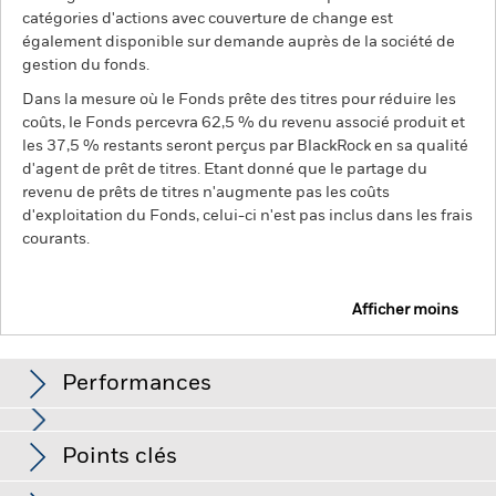
catégories d'actions avec couverture de change est
également disponible sur demande auprès de la société de
gestion du fonds.
Dans la mesure où le Fonds prête des titres pour réduire les
coûts, le Fonds percevra 62,5 % du revenu associé produit et
les 37,5 % restants seront perçus par BlackRock en sa qualité
d'agent de prêt de titres. Etant donné que le partage du
revenu de prêts de titres n'augmente pas les coûts
d'exploitation du Fonds, celui-ci n'est pas inclus dans les frais
courants.
Afficher moins
BGF Global Allocation Fund
Performances
Graphique
Points clés
Le risque de crédit, les variations de taux d'intérêt et/ou les
défauts de l'émetteur auront un impact significatif sur la