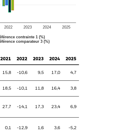
2022
2023
2024
2025
éférence contrainte 1 (%)
référence comparateur 3 (%)
2021
2022
2023
2024
2025
15,8
-10,6
9,5
17,0
4,7
18,5
-10,1
11,8
16,4
3,8
27,7
-14,1
17,3
23,4
6,9
0,1
-12,9
1,6
3,6
-5,2