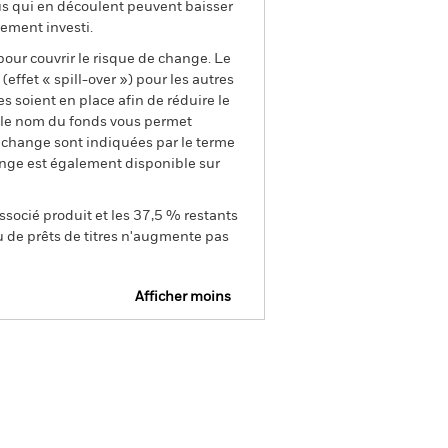
us qui en découlent peuvent baisser
ement investi.
pour couvrir le risque de change. Le
ffet « spill-over ») pour les autres
s soient en place afin de réduire le
s le nom du fonds vous permet
de change sont indiquées par le terme
ange est également disponible sur
ssocié produit et les 37,5 % restants
u de prêts de titres n'augmente pas
Afficher moins
e
Prospectus
Télécharger
nique
tions
Documentation