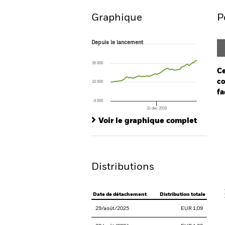
Graphique
P
Depuis le lancement
Depuis le lancement
Line chart with 57 data points.
The chart has 1 X axis displaying Time. Ran
26 000
The chart has 1 Y axis displaying values. Rang
Ce
co
10 000
fa
-6 000
31 déc 2019
Ch
End of interactive chart.
Ba
Voir le graphique complet
Th
Th
Distributions
V
Date de détachement
Distribution totale
29/août/2025
EUR 1,09