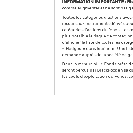
INFORMATION IMPORTANTE : Risque
comme augmenter et ne sont pas gara
Toutes les catégories d’actions avec
recours aux instruments dérivés pour
catégories d’actions du fonds. La so
plus possible le risque de contagio
d’afficher la liste de toutes les cat
« Hedged » dans leur nom. Une liste
demande auprès de la société de ge
Dans la mesure où le Fonds prête des
seront perçus par BlackRock en sa qu
les coûts d'exploitation du Fonds, cel
BGF Global Allocation Fun
Aperçu
Performances