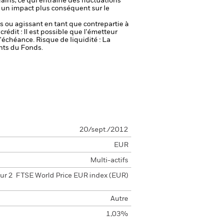
gains, ce qui entraîne des fluctuations
r un impact plus conséquent sur le
fs ou agissant en tant que contrepartie à
crédit : Il est possible que l'émetteur
 l'échéance.
Risque de liquidité : La
ents du Fonds.
20/sept./2012
EUR
Multi-actifs
ur 2
FTSE World Price EUR index (EUR)
Autre
1,03%