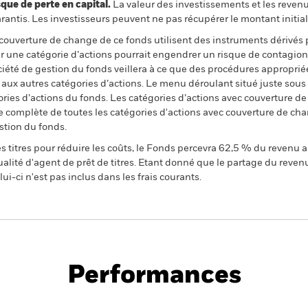
 de perte en capital.
La valeur des investissements et les reven
ntis. Les investisseurs peuvent ne pas récupérer le montant initial
 couverture de change de ce fonds utilisent des instruments dérivés 
 une catégorie d’actions pourrait engendrer un risque de contagion (e
ciété de gestion du fonds veillera à ce que des procédures appropriée
n aux autres catégories d’actions. Le menu déroulant situé juste sou
égories d’actions du fonds. Les catégories d’actions avec couverture 
 complète de toutes les catégories d'actions avec couverture de ch
stion du fonds.
 titres pour réduire les coûts, le Fonds percevra 62,5 % du revenu a
alité d'agent de prêt de titres. Etant donné que le partage du reven
ui-ci n'est pas inclus dans les frais courants.
PRIIP KID
Fich
d
tech
Performances
Points clés
Gérants
Principales posi