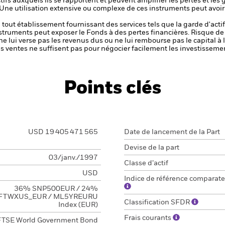
tifs auxquels ils se rapportent et peuvent amplifier les pertes et les 
 Une utilisation extensive ou complexe de ces instruments peut avoi
de tout établissement fournissant des services tels que la garde d'acti
nstruments peut exposer le Fonds à des pertes financières.
Risque de 
ne lui verse pas les revenus dus ou ne lui rembourse pas le capital à
 les ventes ne suffisent pas pour négocier facilement les investissem
Points clés
USD 19 405 471 565
Date de lancement de la Part
Devise de la part
03/janv./1997
Classe d’actif
USD
Indice de référence comparate
36% SNP500EUR / 24%
FTWXUS_EUR / ML5YREURU
Classification SFDR
Index (EUR)
Frais courants
FTSE World Government Bond