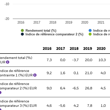
-10
-20
2016
2017
2018
2019
2020
2021
Rendement total (%)
Indice de r
Indice de référence comparateur 2 (%)
Indice de 
d of interactive chart.
2016
2017
2018
2019
2020
endement total (%)
7,3
0,0
-3,7
20,0
10,3
EUR
ndice de référence
9,2
1,6
0,1
21,0
4,0
ontrainte 1 (%) EUR
ndice de référence
omparateur 2 (%) EUR
9,0
6,4
-6,5
26,8
4,5
ndice de référence
omparateur 3 (%) EUR
4,6
-5,6
4,2
7,8
1,0