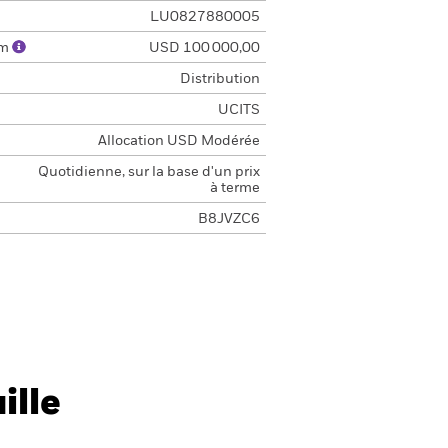
LU0827880005
um
USD 100 000,00
Distribution
UCITS
Allocation USD Modérée
Quotidienne, sur la base d'un prix
à terme
B8JVZC6
ille