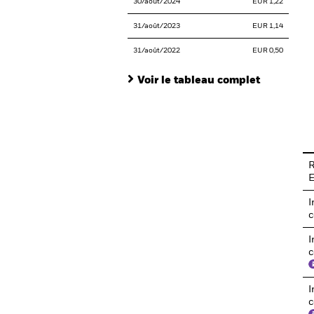
30/août/2024
EUR 1,22
31/août/2023
EUR 1,14
31/août/2022
EUR 0,50
Voir le tableau complet
En
R
I
c
I
c
I
c