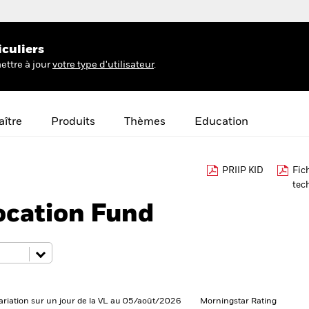
iculiers
ettre à jour
votre type d'utilisateur
.
ître
Produits
Thèmes
Education
PRIIP KID
Fic
tec
ocation Fund
ariation sur un jour de la VL au 05/août/2026
Morningstar Rating