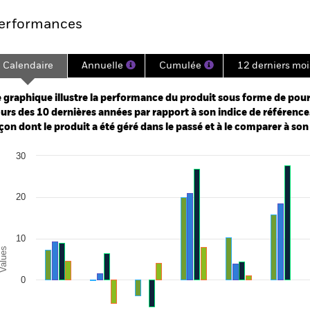
erformances
Calendaire
Annuelle
Cumulée
12 derniers moi
ge: 2012-07-01 00:00:00 to 2026-07-31 00:00:00.
e: -160 to 320.
 graphique illustre la performance du produit sous forme de pour
urs des 10 dernières années par rapport à son indice de référence.
çon dont le produit a été géré dans le passé et à le comparer à son
art
30
r chart with 4 data series.
e chart has 1 X axis displaying categories.
e chart has 1 Y axis displaying Values. Range: -20 to 30.
20
10
alues
0