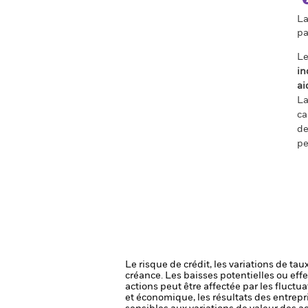
La
pa
Le
in
ai
La
ca
de
pe
Le risque de crédit, les variations de tau
créance. Les baisses potentielles ou effe
actions peut être affectée par les fluctu
et économique, les résultats des entrepr