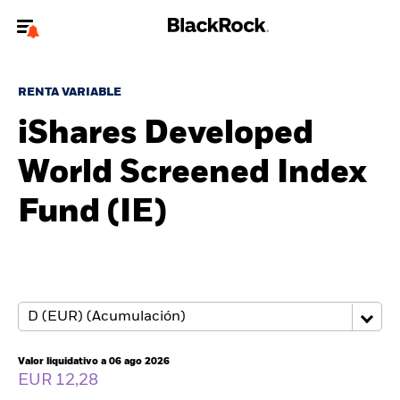
Bienvenido a la página web de BlackRock para inversores
particulares.
RENTA VARIABLE
¿No eres un inversor particular? Para acceder a contenido más
iShares Developed
relevante, por favor, actualiza
tu tipo de usuario.
World Screened Index
Quiénes somos
Fund (IE)
Productos
Perspectivas
Educación
Valor liquidativo a 06 ago 2026
Particulares
EUR 12,28