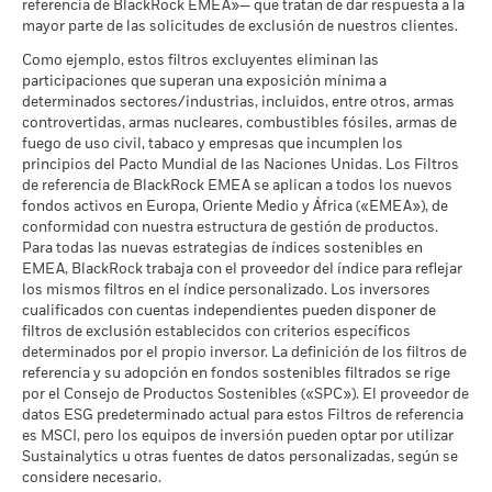
cumplen lo establecido en el
referencia de BlackRock EMEA»— que tratan de dar respuesta a la
Pacto Mundial de las
mayor parte de las solicitudes de exclusión de nuestros clientes.
Lo que puede recibir una vez deducidos los 
Clasificación Global de
Equity Global
Favorable
Naciones Unidas
Rendimiento medio cada año
Fondos de Lipper
Como ejemplo, estos filtros excluyentes eliminan las
a -
a 17 jul 2026
El escenario de tensión muestra lo que usted podría recibir en
participaciones que superan una exposición mínima a
MSCI - Carbón Térmico
-
determinados sectores/industrias, incluidos, entre otros, armas
circunstancias extremas de los mercados.
Intensidad Media Ponderada
66,14
a -
controvertidas, armas nucleares, combustibles fósiles, armas de
de Exposición al Carbono de
MSCI (toneladas de
fuego de uso civil, tabaco y empresas que incumplen los
MSCI - Arenas Bituminosas
-
emisiones de CO2 / millón de
principios del Pacto Mundial de las Naciones Unidas. Los Filtros
a -
$ en ventas)
de referencia de BlackRock EMEA se aplican a todos los nuevos
a 17 jul 2026
fondos activos en Europa, Oriente Medio y África («EMEA»), de
conformidad con nuestra estructura de gestión de productos.
Aumento implícito de
>2,0-2,5 °C
Para todas las nuevas estrategias de índices sostenibles en
temperatura de MSCI (0-3,0+
Cobertura de Implicación
-
°C):
EMEA, BlackRock trabaja con el proveedor del índice para reflejar
Empresarial
a 17 jul 2026
los mismos filtros en el índice personalizado. Los inversores
a -
cualificados con cuentas independientes pueden disponer de
Porcentaje de Cobertura ESG
99,65
filtros de exclusión establecidos con criterios específicos
Porcentaje del Fondo no
-
de MSCI
determinados por el propio inversor. La definición de los filtros de
cubierto
a 17 jul 2026
referencia y su adopción en fondos sostenibles filtrados se rige
a -
por el Consejo de Productos Sostenibles («SPC»). El proveedor de
Puntuación de Calidad ESG
37,46
de MSCI - Percentil entre
datos ESG predeterminado actual para estos Filtros de referencia
Las exposiciones a Implicación Empresarial de BlackRock
Empresas Similares
es MSCI, pero los equipos de inversión pueden optar por utilizar
indicadas anteriormente para Carbón Térmico y Arenas
a 17 jul 2026
Sustainalytics u otras fuentes de datos personalizadas, según se
Bituminosas se calculan y notifican para aquellas empresas
considere necesario.
Fondos en Grupo de
5.521
en las que más de un 5 % de sus ingresos proceden de la