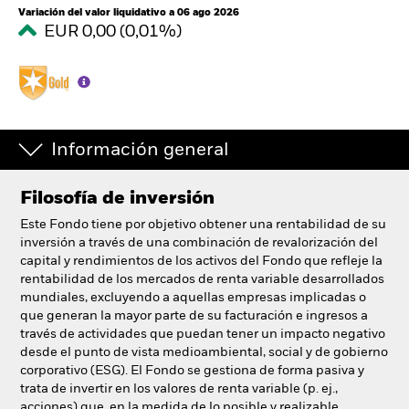
España
Variación del valor liquidativo a 06 ago 2026
Change location
EUR 0,00 (0,01%)
BlackRock
iShares
Información general
Aladdin
Filosofía de inversión
Nuestra compañía
Este Fondo tiene por objetivo obtener una rentabilidad de su
inversión a través de una combinación de revalorización del
capital y rendimientos de los activos del Fondo que refleje la
rentabilidad de los mercados de renta variable desarrollados
mundiales, excluyendo a aquellas empresas implicadas o
que generan la mayor parte de su facturación e ingresos a
través de actividades que puedan tener un impacto negativo
desde el punto de vista medioambiental, social y de gobierno
corporativo (ESG). El Fondo se gestiona de forma pasiva y
trata de invertir en los valores de renta variable (p. ej.,
acciones) que, en la medida de lo posible y realizable,