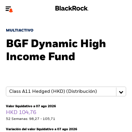
Bienvenido a la página web de BlackRock para inversores
particulares.
MULTIACTIVO
¿No eres un inversor particular? Para acceder a contenido más
BGF Dynamic High
relevante, por favor, actualiza
tu tipo de usuario.
Income Fund
Quiénes somos
Productos
Perspectivas
Educación
Valor liquidativo a 07 ago 2026
HKD 104,76
52 Semanas: 98,27 - 105,71
Particulares
Variación del valor liquidativo a 07 ago 2026