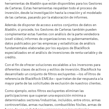
documentación del fondo sobre cómo se consideran estos
a
herramientas de Aladdin que están disponibles para los Gestores
Las cifras mostradas hacen referencia a rentabilidades
BlackRock Global Funds - Prospectus
MSCI - Armas Controvertidas
0,00%
riesgos materiales dentro de este producto, cuando proceda.
de Carteras. Estas herramientas respaldan todo el proceso de
pasadas.
La rentabilidad pasada no es un indicador fiable de
(English)
Escenarios
inversión, desde la investigación hasta la creación y el modelado
a 30 jun 2026
la rentabilidad futura. Los mercados podrían evolucionar de
de las carteras, pasando por la elaboración de informes.
formas muy diferentes en el futuro. Puede ayudarle a evaluar
No se garantiza una rentabilidad mínima. Pod
Mínimo
MSCI - Armas Nucleares
0,00%
Además de disponer de acceso a estos conjuntos de datos en
cómo se ha gestionado el fondo en el pasado
a 30 jun 2026
Aladdin, si procede, los Gestores de Carteras también pueden
Ver todos los documentos
La rentabilidad se muestra tomando como base el Valor
Lo que puede recibir una vez deducidos los 
Tensión
complementar estas fuentes con análisis de la parte vendedora
MSCI - Armas de Fuego de
0,00%
Rendimiento medio cada año
Liquidativo (VL), con reinversión de los ingresos brutos
(«sell side»), informes de organizaciones no gubernamentales,
Uso Civil
cuando corresponda. La rentabilidad de su inversión puede
datos publicados por las empresas y estadísticas de análisis
a 30 jun 2026
Lo que puede recibir una vez deducidos los 
aumentar o disminuir como resultado de las fluctuaciones del
Desfavorable
fundamentales elaboradas por los equipos de BlackRock
Rendimiento medio cada año
valor de las divisas si su inversión se realiza en una divisa
MSCI - Tabaco
0,00%
especializados en el análisis de inversiones de renta variable y de
distinta de la utilizada para el cálculo de la rentabilidad
a 30 jun 2026
crédito.
Lo que puede recibir una vez deducidos los 
Moderado
pasada. Fuente: Blackrock
Rendimiento medio cada año
MSCI - Empresas que no
0,00%
Con el fin de ofrecer soluciones escalables a los inversores para
cumplen lo establecido en el
diferentes clases de activos y estilos de inversión, BlackRock ha
Pacto Mundial de las
Lo que puede recibir una vez deducidos los 
desarrollado un conjunto de filtros excluyentes —los «Filtros de
Favorable
Naciones Unidas
Rendimiento medio cada año
referencia de BlackRock EMEA»— que tratan de dar respuesta a la
a 30 jun 2026
mayor parte de las solicitudes de exclusión de nuestros clientes.
El escenario de tensión muestra lo que usted podría recibir en
MSCI - Carbón Térmico
0,00%
circunstancias extremas de los mercados.
Como ejemplo, estos filtros excluyentes eliminan las
a 30 jun 2026
participaciones que superan una exposición mínima a
determinados sectores/industrias, incluidos, entre otros, armas
MSCI - Arenas Bituminosas
0,00%
controvertidas, armas nucleares, combustibles fósiles, armas de
a 30 jun 2026