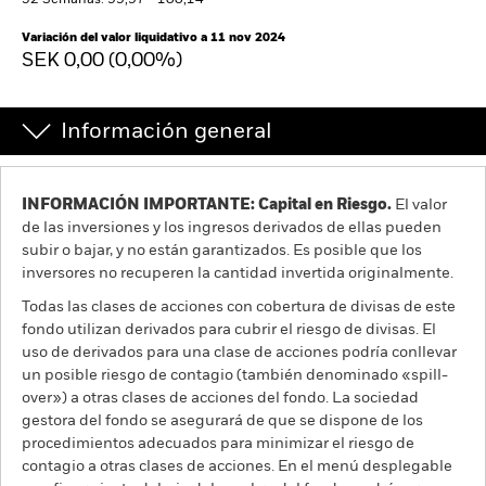
52 Semanas: 99,97 - 100,14
España
Change location
Variación del valor liquidativo a 11 nov 2024
SEK 0,00 (0,00%)
BlackRock
Información general
iShares
Aladdin
INFORMACIÓN IMPORTANTE: Capital en Riesgo.
El valor
de las inversiones y los ingresos derivados de ellas pueden
Nuestra compañía
subir o bajar, y no están garantizados. Es posible que los
inversores no recuperen la cantidad invertida originalmente.
Todas las clases de acciones con cobertura de divisas de este
fondo utilizan derivados para cubrir el riesgo de divisas. El
uso de derivados para una clase de acciones podría conllevar
un posible riesgo de contagio (también denominado «spill-
over») a otras clases de acciones del fondo. La sociedad
gestora del fondo se asegurará de que se dispone de los
procedimientos adecuados para minimizar el riesgo de
contagio a otras clases de acciones. En el menú desplegable