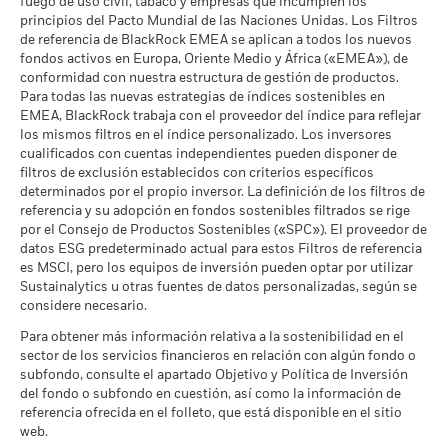
fuego de uso civil, tabaco y empresas que incumplen los
principios del Pacto Mundial de las Naciones Unidas. Los Filtros
de referencia de BlackRock EMEA se aplican a todos los nuevos
fondos activos en Europa, Oriente Medio y África («EMEA»), de
Cobertura de Implicación
33,89%
conformidad con nuestra estructura de gestión de productos.
Empresarial
Para todas las nuevas estrategias de índices sostenibles en
a 30 jun 2026
EMEA, BlackRock trabaja con el proveedor del índice para reflejar
Porcentaje del Fondo no
los mismos filtros en el índice personalizado. Los inversores
66,11%
cubierto
cualificados con cuentas independientes pueden disponer de
a 30 jun 2026
filtros de exclusión establecidos con criterios específicos
determinados por el propio inversor. La definición de los filtros de
referencia y su adopción en fondos sostenibles filtrados se rige
Las exposiciones a Implicación Empresarial de BlackRock
por el Consejo de Productos Sostenibles («SPC»). El proveedor de
indicadas anteriormente para Carbón Térmico y Arenas
datos ESG predeterminado actual para estos Filtros de referencia
Bituminosas se calculan y notifican para aquellas empresas
es MSCI, pero los equipos de inversión pueden optar por utilizar
en las que más de un 5 % de sus ingresos proceden de la
Sustainalytics u otras fuentes de datos personalizadas, según se
explotación de carbón térmico o arenas bituminosas de
considere necesario.
acuerdo con lo definido por MSCI ESG Research. Para la
exposición a empresas que generen cualquier ingreso de la
Para obtener más información relativa a la sostenibilidad en el
explotación de carbón térmico o arenas bituminosas (siendo
sector de los servicios financieros en relación con algún fondo o
en este caso el umbral de ingresos del 0 %), de acuerdo con lo
subfondo, consulte el apartado Objetivo y Política de Inversión
definido por MSCI ESG Research, los niveles son los
del fondo o subfondo en cuestión, así como la información de
siguientes: 0,00% para Carbón Térmico y 0,00% para Arenas
referencia ofrecida en el folleto, que está disponible en el sitio
Bituminosas.
web.