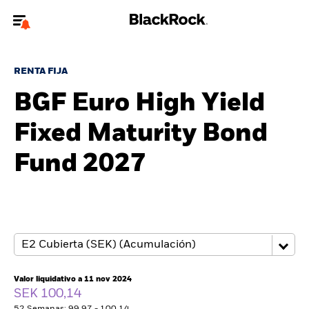
Bienvenido a la página web de BlackRock para inversores
particulares.
RENTA FIJA
¿No eres un inversor particular? Para acceder a contenido más
BGF Euro High Yield
relevante, por favor, actualiza
tu tipo de usuario.
Fixed Maturity Bond
Quiénes somos
Fund 2027
Productos
Perspectivas
Educación
Valor liquidativo a 11 nov 2024
Particulares
SEK 100,14