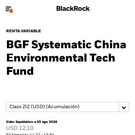
Bienvenido a la página web de BlackRock para inversores
particulares.
RENTA VARIABLE
¿No eres un inversor particular? Para acceder a contenido más
BGF Systematic China
relevante, por favor, actualiza
tu tipo de usuario.
Environmental Tech
Quiénes somos
Fund
Productos
Perspectivas
Educación
Valor liquidativo a 05 ago 2026
Particulares
USD 12,10