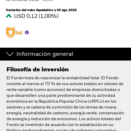
52 Semanas: 11,22 - 13,94
España
Change location
Variación del valor liquidativo a 05 ago 2026
USD 0,12 (1,00%)
BlackRock
iShares
Aladdin
Información general
Nuestra compañía
Filosofía de inversión
El Fondo trata de maximizar la rentabilidad total. El Fondo
invierte al menos el 70 % de sus activos totales en valores de
renta variable (como acciones) de empresas domiciliadas o
que desarrollen una parte predominante de su actividad
económica en la República Popular China («RPC») en los
sectores y la cadena de suministro de los temas de nueva
energía, neutralidad de carbono, energía verde, conservación
de energía y reducción de emisiones. Los activos totales del
Fondo se invertirán de acuerdo con lo establecido en su
Política medioambiental, social y de gobierno corporativo