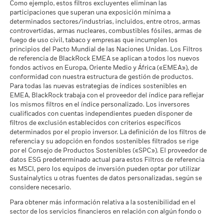
circunstancias extremas de los mercados.
Intensidad Media Ponderada
193,71
Como ejemplo, estos filtros excluyentes eliminan las
a 30 jun 2026
valor de las divisas si su inversión se realiza en una divisa
de Exposición al Carbono de
participaciones que superan una exposición mínima a
MSCI (toneladas de
distinta de la utilizada para el cálculo de la rentabilidad
determinados sectores/industrias, incluidos, entre otros, armas
MSCI - Arenas Bituminosas
0,00%
emisiones de CO2 / millón de
pasada. Fuente: Blackrock
controvertidas, armas nucleares, combustibles fósiles, armas de
a 30 jun 2026
$ en ventas)
fuego de uso civil, tabaco y empresas que incumplen los
a 17 jul 2026
principios del Pacto Mundial de las Naciones Unidas. Los Filtros
Porcentaje de Cobertura ESG
98,53
de referencia de BlackRock EMEA se aplican a todos los nuevos
de MSCI
fondos activos en Europa, Oriente Medio y África («EMEA»), de
Cobertura de Implicación
100,03%
a 17 jul 2026
conformidad con nuestra estructura de gestión de productos.
Empresarial
Para todas las nuevas estrategias de índices sostenibles en
a 30 jun 2026
Puntuación de Calidad ESG
72,16
EMEA, BlackRock trabaja con el proveedor del índice para reflejar
de MSCI - Percentil entre
Porcentaje del Fondo no
los mismos filtros en el índice personalizado. Los inversores
0,00%
Empresas Similares
cubierto
cualificados con cuentas independientes pueden disponer de
a 17 jul 2026
a 30 jun 2026
filtros de exclusión establecidos con criterios específicos
Fondos en Grupo de
273
determinados por el propio inversor. La definición de los filtros de
Características Similares
referencia y su adopción en fondos sostenibles filtrados se rige
Las exposiciones a Implicación Empresarial de BlackRock
a 17 jul 2026
por el Consejo de Productos Sostenibles («SPC»). El proveedor de
indicadas anteriormente para Carbón Térmico y Arenas
datos ESG predeterminado actual para estos Filtros de referencia
Bituminosas se calculan y notifican para aquellas empresas
Porcentaje de Cobertura de la
98,04
es MSCI, pero los equipos de inversión pueden optar por utilizar
Media Ponderada de
en las que más de un 5 % de sus ingresos proceden de la
Intensidad de Carbono de
Sustainalytics u otras fuentes de datos personalizadas, según se
explotación de carbón térmico o arenas bituminosas de
MSCI
considere necesario.
acuerdo con lo definido por MSCI ESG Research. Para la
a 17 jul 2026
exposición a empresas que generen cualquier ingreso de la
Para obtener más información relativa a la sostenibilidad en el
explotación de carbón térmico o arenas bituminosas (siendo
sector de los servicios financieros en relación con algún fondo o
Todos los datos proceden de las Calificaciones de Fondos