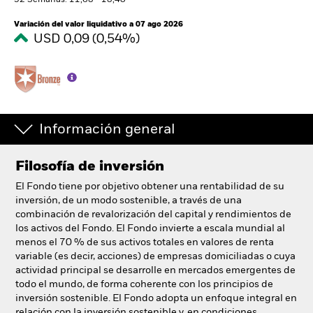
52 Semanas: 11,68 - 18,40
España
Change location
Variación del valor liquidativo a 07 ago 2026
USD 0,09 (0,54%)
BlackRock
iShares
Aladdin
Información general
Nuestra compañía
Filosofía de inversión
El Fondo tiene por objetivo obtener una rentabilidad de su
inversión, de un modo sostenible, a través de una
combinación de revalorización del capital y rendimientos de
los activos del Fondo. El Fondo invierte a escala mundial al
menos el 70 % de sus activos totales en valores de renta
variable (es decir, acciones) de empresas domiciliadas o cuya
actividad principal se desarrolle en mercados emergentes de
todo el mundo, de forma coherente con los principios de
inversión sostenible. El Fondo adopta un enfoque integral en
relación con la inversión sostenible y, en condiciones