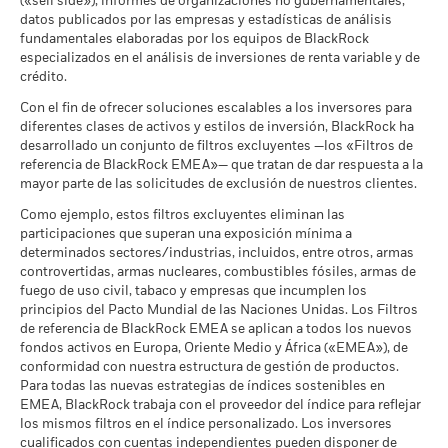
(«sell side»), informes de organizaciones no gubernamentales,
Uso Civil
formas muy diferentes en el futuro. Puede ayudarle a evaluar
Calificación de Fondos ESG
A
datos publicados por las empresas y estadísticas de análisis
a 30 jun 2026
Lo que puede recibir una vez deducidos los 
de MSCI (AAA-CCC)
cómo se ha gestionado el fondo en el pasado
Desfavorable
fundamentales elaboradas por los equipos de BlackRock
Rendimiento medio cada año
a 17 jul 2026
La rentabilidad se muestra tomando como base el Valor
MSCI - Tabaco
0,00%
especializados en el análisis de inversiones de renta variable y de
a 30 jun 2026
Liquidativo (VL), con reinversión de los ingresos brutos
crédito.
Puntuación de Calidad ESG
6,83
Lo que puede recibir una vez deducidos los 
Moderado
de MSCI (0-10)
cuando corresponda. La rentabilidad de su inversión puede
Rendimiento medio cada año
MSCI - Empresas que no
0,00%
Con el fin de ofrecer soluciones escalables a los inversores para
a 17 jul 2026
aumentar o disminuir como resultado de las fluctuaciones del
cumplen lo establecido en el
diferentes clases de activos y estilos de inversión, BlackRock ha
Pacto Mundial de las
valor de las divisas si su inversión se realiza en una divisa
Lo que puede recibir una vez deducidos los 
Clasificación Global de
Equity Emerging Markets
desarrollado un conjunto de filtros excluyentes —los «Filtros de
Favorable
Naciones Unidas
distinta de la utilizada para el cálculo de la rentabilidad
Rendimiento medio cada año
Fondos de Lipper
Global
referencia de BlackRock EMEA»— que tratan de dar respuesta a la
a 30 jun 2026
pasada. Fuente: Blackrock
a 17 jul 2026
mayor parte de las solicitudes de exclusión de nuestros clientes.
El escenario de tensión muestra lo que usted podría recibir en
MSCI - Carbón Térmico
0,00%
circunstancias extremas de los mercados.
Intensidad Media Ponderada
110,46
Como ejemplo, estos filtros excluyentes eliminan las
a 30 jun 2026
de Exposición al Carbono de
participaciones que superan una exposición mínima a
MSCI (toneladas de
determinados sectores/industrias, incluidos, entre otros, armas
MSCI - Arenas Bituminosas
0,00%
emisiones de CO2 / millón de
controvertidas, armas nucleares, combustibles fósiles, armas de
a 30 jun 2026
$ en ventas)
fuego de uso civil, tabaco y empresas que incumplen los
a 17 jul 2026
principios del Pacto Mundial de las Naciones Unidas. Los Filtros
Porcentaje de Cobertura ESG
91,45
de referencia de BlackRock EMEA se aplican a todos los nuevos
de MSCI
fondos activos en Europa, Oriente Medio y África («EMEA»), de
Cobertura de Implicación
98,59%
a 17 jul 2026
conformidad con nuestra estructura de gestión de productos.
Empresarial
Para todas las nuevas estrategias de índices sostenibles en
a 30 jun 2026
Puntuación de Calidad ESG
77,50
EMEA, BlackRock trabaja con el proveedor del índice para reflejar
de MSCI - Percentil entre
Porcentaje del Fondo no
los mismos filtros en el índice personalizado. Los inversores
1,41%
Empresas Similares
cubierto
cualificados con cuentas independientes pueden disponer de
a 17 jul 2026