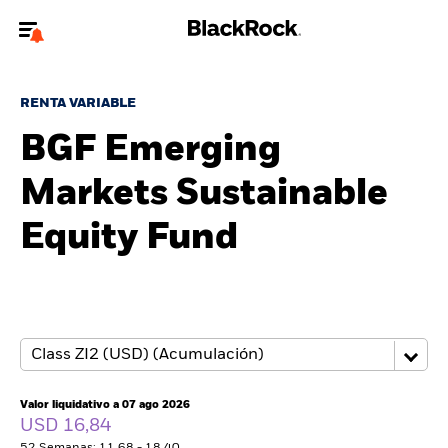
Bienvenido a la página web de BlackRock para inversores
particulares.
RENTA VARIABLE
¿No eres un inversor particular? Para acceder a contenido más
BGF Emerging
relevante, por favor, actualiza
tu tipo de usuario.
Markets Sustainable
Quiénes somos
Equity Fund
Productos
Perspectivas
Educación
Valor liquidativo a 07 ago 2026
Particulares
USD 16,84