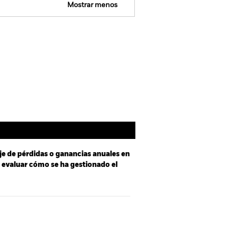
Mostrar menos
SFDR Web Disclosure
Holdings
Literatura
je de pérdidas o ganancias anuales en
a evaluar cómo se ha gestionado el