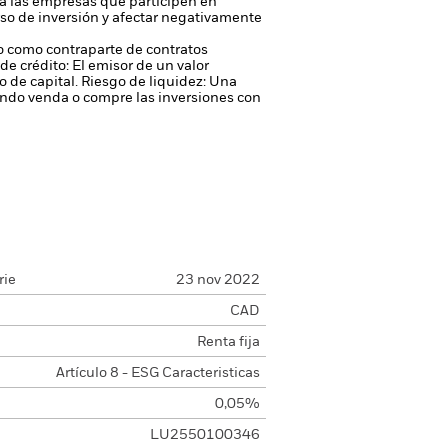
 a las empresas que participen en
rso de inversión y afectar negativamente
 o como contraparte de contratos
de crédito: El emisor de un valor
 de capital.
Riesgo de liquidez: Una
ondo venda o compre las inversiones con
rie
23 nov 2022
CAD
Renta fija
Artículo 8 - ESG Caracteristicas
0,05%
LU2550100346