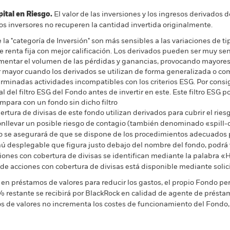
al en Riesgo.
El valor de las inversiones y los ingresos derivados d
os inversores no recuperen la cantidad invertida originalmente.
e la "categoría de Inversión" son más sensibles a las variaciones de 
de renta fija con mejor calificación. Los derivados pueden ser muy sens
entar el volumen de las pérdidas y ganancias, provocando mayores o
 mayor cuando los derivados se utilizan de forma generalizada o com
rminadas actividades incompatibles con los criterios ESG. Por consi
l del filtro ESG del Fondo antes de invertir en este. Este filtro ESG 
ompara con un fondo sin dicho filtro
rtura de divisas de este fondo utilizan derivados para cubrir el ries
onllevar un posible riesgo de contagio (también denominado «spill-ov
o se asegurará de que se dispone de los procedimientos adecuados p
nú desplegable que figura justo debajo del nombre del fondo, podrá v
cciones con cobertura de divisas se identifican mediante la palabra
 de acciones con cobertura de divisas está disponible mediante solic
en préstamos de valores para reducir los gastos, el propio Fondo per
% restante se recibirá por BlackRock en calidad de agente de préstam
os de valores no incrementa los costes de funcionamiento del Fondo,