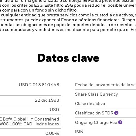
zan de una forma generalizada o compleja.
El Fondo pretende excluir
on los criterios ESG. Este filtro ESG podría reducir el posible unive
se compara con un fondo sin dicho filtro.
 cualquier entidad que presta servicios como la custodia de activos,
instrumentos, puede exponer al Fondo a pérdidas financieras.
Riesgo 
enda sus obligaciones de pago de importes debidos o de reembolso
de compradores y vendedores es insuficiente para permitir que el F
Datos clave
USD 2.018.810.448
Fecha de lanzamiento de la se
Share Class Currency
22 dic 1998
Clase de activo
USD
Clasificación SFDR
E BofA Global HY Constrained
Ongoing Charge Fee
W0C 100% CAD Hedge Index
ISIN
0,00%