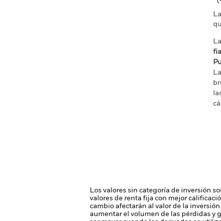
La
qu
La
fi
Pu
La
br
la
cá
Los valores sin categoría de inversión s
valores de renta fija con mejor calificaci
cambio afectarán al valor de la inversión
aumentar el volumen de las pérdidas y g