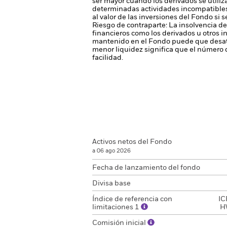
ser mayor cuando los derivados se utili
determinadas actividades incompatibles c
al valor de las inversiones del Fondo si 
Riesgo de contraparte: La insolvencia de
financieros como los derivados u otros 
mantenido en el Fondo puede que desati
menor liquidez significa que el número 
facilidad.
Activos netos del Fondo
a 06 ago 2026
Fecha de lanzamiento del fondo
Divisa base
Índice de referencia con
IC
limitaciones 1
H
Comisión inicial