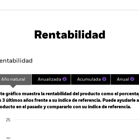
PRIIP KID
Ficha informativa
Prospectus
nd
Download
Rentabilidad
entabilidad
Datos clave
Gestores del fondo
entabilidad
Año natural
Anualizada
Acumulada
Anual
ge: 2022-10-31 00:00:00 to 2026-07-31 00:00:00.
: 0 to 60.
te gráfico muestra la rentabilidad del producto como el porcenta
s 3 últimos años frente a su índice de referencia. Puede ayudarle 
oducto en el pasado y compararlo con su índice de referencia.
art
25
r chart with 2 data series.
e chart has 1 X axis displaying categories.
e chart has 1 Y axis displaying Values. Range: 0 to 25.