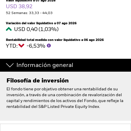
Valor liquidativo a 07 ago 2026
España
USD 38,92
Change location
52 Semanas: 33,33 - 44,03
BlackRock
Variación del valor liquidativo a 07 ago 2026
USD 0,40 (1,03%)
iShares
Rentabilidad total medida con valor liquidativo a 06 ago 2026
YTD:
-6,53%
Aladdin
Información general
Nuestra compañía
Filosofía de inversión
El fondo tiene por objetivo obtener una rentabilidad de su
inversión, a través de una combinación de revalorización del
capital y rendimientos de los activos del Fondo, que refleje la
rentabilidad del S&P Listed Private Equity Index.