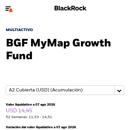
Bienvenido a la página web de BlackRock para inversores
particulares.
MULTIACTIVO
¿No eres un inversor particular? Para acceder a contenido más
BGF MyMap Growth
relevante, por favor, actualiza
tu tipo de usuario.
Fund
Quiénes somos
Productos
Perspectivas
Educación
Valor liquidativo a 07 ago 2026
USD 14,45
52 Semanas: 11,53 - 14,51
Particulares
Variación del valor liquidativo a 07 ago 2026