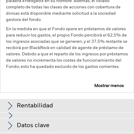
palabra «Hedged» en su nombre. Además, el listado
completo de todas las clases de acciones con cobertura de
divisas está disponible mediante solicitud a la sociedad
gestora del fondo.
En la medida en que el Fondo opere en préstamos de valores
para reducir los gastos, el propio Fondo percibirá el 62,5% de
los ingresos asociadas que se generen, y el 37,5% restante se
recibirá por BlackRock en calidad de agente de préstamo de
valores. Debido a que el reparto de los ingresos por préstamos
de valores no incrementa los costes de funcionamiento del
Fondo, esto ha quedado excluido de los gastos corrientes.
Mostrar menos
BGF MyMap Growth Fund
Rentabilidad
Gráfico de rendimiento
Datos clave
El riesgo de crédito, los cambios en los tipos de interés y/o los
impagos de los emisores tendrán un impacto significativo en