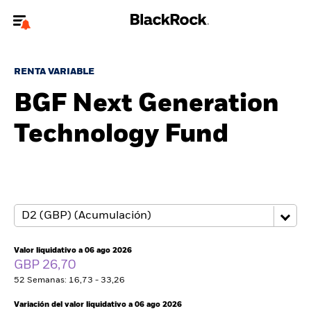
Bienvenido a la página web de BlackRock para inversores
particulares.
RENTA VARIABLE
¿No eres un inversor particular? Para acceder a contenido más
BGF Next Generation
relevante, por favor, actualiza
tu tipo de usuario.
Technology Fund
Quiénes somos
Productos
Perspectivas
Educación
Valor liquidativo a 06 ago 2026
GBP 26,70
52 Semanas: 16,73 - 33,26
Particulares
Variación del valor liquidativo a 06 ago 2026