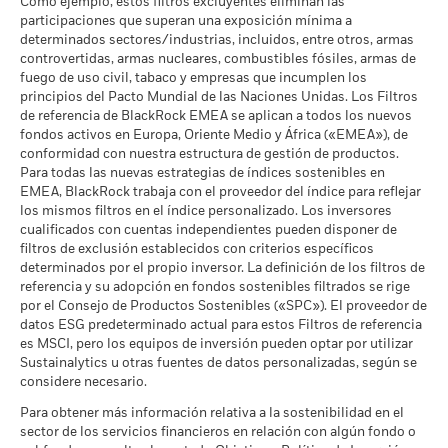
Intensidad Media Ponderada
79,39
Como ejemplo, estos filtros excluyentes eliminan las
excluidas del cálculo.
a 30 jun 2026
de Exposición al Carbono de
participaciones que superan una exposición mínima a
MSCI (toneladas de
Las cifras mostradas hacen referencia a rentabilidades
determinados sectores/industrias, incluidos, entre otros, armas
MSCI - Arenas Bituminosas
0,00%
emisiones de CO2 / millón de
controvertidas, armas nucleares, combustibles fósiles, armas de
pasadas.
a 30 jun 2026
La rentabilidad pasada no es un indicador fiable de
$ en ventas)
fuego de uso civil, tabaco y empresas que incumplen los
la rentabilidad futura. Los mercados podrían evolucionar de
a 17 jul 2026
principios del Pacto Mundial de las Naciones Unidas. Los Filtros
formas muy diferentes en el futuro. Puede ayudarle a evaluar
Porcentaje de Cobertura ESG
94,92
de referencia de BlackRock EMEA se aplican a todos los nuevos
cómo se ha gestionado el fondo en el pasado
de MSCI
fondos activos en Europa, Oriente Medio y África («EMEA»), de
La rentabilidad se muestra tomando como base el Valor
Cobertura de Implicación
96,01%
a 17 jul 2026
conformidad con nuestra estructura de gestión de productos.
Empresarial
Liquidativo (VL), con reinversión de los ingresos brutos
Para todas las nuevas estrategias de índices sostenibles en
a 30 jun 2026
Puntuación de Calidad ESG
34,64
cuando corresponda. La rentabilidad de su inversión puede
EMEA, BlackRock trabaja con el proveedor del índice para reflejar
de MSCI - Percentil entre
aumentar o disminuir como resultado de las fluctuaciones del
Porcentaje del Fondo no
los mismos filtros en el índice personalizado. Los inversores
4,23%
Empresas Similares
cubierto
valor de las divisas si su inversión se realiza en una divisa
cualificados con cuentas independientes pueden disponer de
a 17 jul 2026
a 30 jun 2026
distinta de la utilizada para el cálculo de la rentabilidad
filtros de exclusión establecidos con criterios específicos
Fondos en Grupo de
1.400
determinados por el propio inversor. La definición de los filtros de
pasada. Fuente: Blackrock
Características Similares
referencia y su adopción en fondos sostenibles filtrados se rige
Las exposiciones a Implicación Empresarial de BlackRock
a 17 jul 2026
por el Consejo de Productos Sostenibles («SPC»). El proveedor de
indicadas anteriormente para Carbón Térmico y Arenas
datos ESG predeterminado actual para estos Filtros de referencia
Bituminosas se calculan y notifican para aquellas empresas
Porcentaje de Cobertura de la
94,97
es MSCI, pero los equipos de inversión pueden optar por utilizar
Media Ponderada de
en las que más de un 5 % de sus ingresos proceden de la
Intensidad de Carbono de
Sustainalytics u otras fuentes de datos personalizadas, según se
explotación de carbón térmico o arenas bituminosas de
MSCI
considere necesario.
acuerdo con lo definido por MSCI ESG Research. Para la
a 17 jul 2026
exposición a empresas que generen cualquier ingreso de la
Para obtener más información relativa a la sostenibilidad en el
explotación de carbón térmico o arenas bituminosas (siendo
sector de los servicios financieros en relación con algún fondo o
Todos los datos proceden de las Calificaciones de Fondos