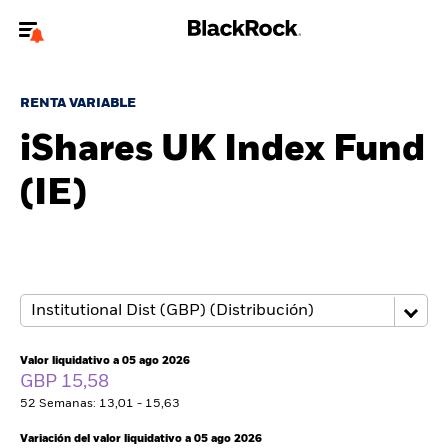
Bienvenido a la página web de BlackRock para inversores
particulares.
RENTA VARIABLE
¿No eres un inversor particular? Para acceder a contenido más
iShares UK Index Fund
relevante, por favor, actualiza
tu tipo de usuario.
(IE)
Quiénes somos
Productos
Perspectivas
Educación
Valor liquidativo a 05 ago 2026
GBP 15,58
52 Semanas: 13,01 - 15,63
Particulares
Variación del valor liquidativo a 05 ago 2026