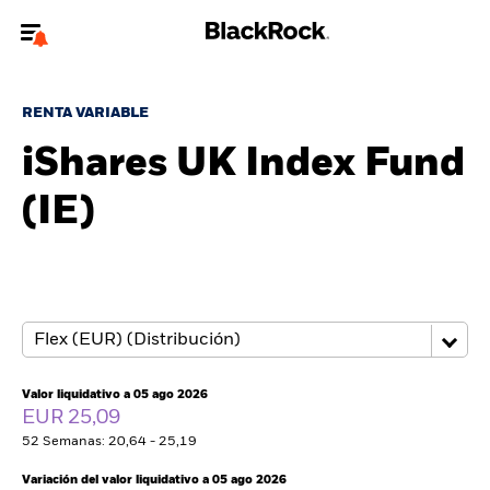
Bienvenido a la página web de BlackRock para inversores
particulares.
RENTA VARIABLE
¿No eres un inversor particular? Para acceder a contenido más
iShares UK Index Fund
relevante, por favor, actualiza
tu tipo de usuario.
(IE)
Quiénes somos
Productos
Perspectivas
Educación
Valor liquidativo a 05 ago 2026
EUR 25,09
52 Semanas: 20,64 - 25,19
Particulares
Variación del valor liquidativo a 05 ago 2026