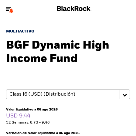
Bienvenido a la página web de BlackRock para inversores
particulares.
MULTIACTIVO
¿No eres un inversor particular? Para acceder a contenido más
BGF Dynamic High
relevante, por favor, actualiza
tu tipo de usuario.
Income Fund
Quiénes somos
Productos
Perspectivas
Educación
Valor liquidativo a 06 ago 2026
USD 9,44
52 Semanas: 8,73 - 9,46
Particulares
Variación del valor liquidativo a 06 ago 2026