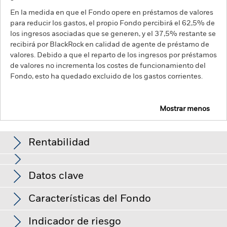
En la medida en que el Fondo opere en préstamos de valores
para reducir los gastos, el propio Fondo percibirá el 62,5% de
los ingresos asociadas que se generen, y el 37,5% restante se
recibirá por BlackRock en calidad de agente de préstamo de
valores. Debido a que el reparto de los ingresos por préstamos
de valores no incrementa los costes de funcionamiento del
Fondo, esto ha quedado excluido de los gastos corrientes.
Mostrar menos
BGF Dynamic High Income Fund
Rentabilidad
Gráfico de rendimiento
Datos clave
El riesgo de crédito, los cambios en los tipos de interés y/o los
impagos de los emisores tendrán un impacto significativo en
la rentabilidad de los títulos de renta fija. Las rebajas de la
Ver gráfico completo
Características del Fondo
calificación de solvencia potenciales o reales pueden
Activos netos del Fondo
USD 3.081.826.080
incrementar el nivel de riesgo.
Riesgo de divisas: El Fondo
a 06 ago 2026
invierte en otras divisas. En consecuencia, las fluctuaciones
Indicador de riesgo