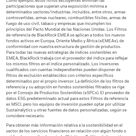
Intensidad Media Ponderada
79,39
La rentabilidad se indica tras deducir los gastos corrientes.
Como ejemplo, estos filtros excluyentes eliminan las
a -
de Exposición al Carbono de
Las eventuales comisiones de entrada/salida quedan
participaciones que superan una exposición mínima a
MSCI (toneladas de
excluidas del cálculo.
determinados sectores/industrias, incluidos, entre otros, armas
MSCI - Arenas Bituminosas
-
emisiones de CO2 / millón de
controvertidas, armas nucleares, combustibles fósiles, armas de
a -
$ en ventas)
Las cifras mostradas hacen referencia a rentabilidades
fuego de uso civil, tabaco y empresas que incumplen los
a 17 jul 2026
pasadas.
La rentabilidad pasada no es un indicador fiable de
principios del Pacto Mundial de las Naciones Unidas. Los Filtros
Porcentaje de Cobertura ESG
94,92
de referencia de BlackRock EMEA se aplican a todos los nuevos
la rentabilidad futura. Los mercados podrían evolucionar de
de MSCI
fondos activos en Europa, Oriente Medio y África («EMEA»), de
formas muy diferentes en el futuro. Puede ayudarle a evaluar
Cobertura de Implicación
-
a 17 jul 2026
conformidad con nuestra estructura de gestión de productos.
cómo se ha gestionado el fondo en el pasado
Empresarial
Para todas las nuevas estrategias de índices sostenibles en
La rentabilidad se muestra tomando como base el Valor
a -
Puntuación de Calidad ESG
34,64
EMEA, BlackRock trabaja con el proveedor del índice para reflejar
de MSCI - Percentil entre
Liquidativo (VL), con reinversión de los ingresos brutos
Porcentaje del Fondo no
los mismos filtros en el índice personalizado. Los inversores
-
Empresas Similares
cuando corresponda. La rentabilidad de su inversión puede
cubierto
cualificados con cuentas independientes pueden disponer de
a 17 jul 2026
aumentar o disminuir como resultado de las fluctuaciones del
a -
filtros de exclusión establecidos con criterios específicos
valor de las divisas si su inversión se realiza en una divisa
Fondos en Grupo de
1.400
determinados por el propio inversor. La definición de los filtros de
Características Similares
distinta de la utilizada para el cálculo de la rentabilidad
referencia y su adopción en fondos sostenibles filtrados se rige
Las exposiciones a Implicación Empresarial de BlackRock
a 17 jul 2026
pasada. Fuente: Blackrock
por el Consejo de Productos Sostenibles («SPC»). El proveedor de
indicadas anteriormente para Carbón Térmico y Arenas
datos ESG predeterminado actual para estos Filtros de referencia
Bituminosas se calculan y notifican para aquellas empresas
Porcentaje de Cobertura de la
94,97
es MSCI, pero los equipos de inversión pueden optar por utilizar
Media Ponderada de
en las que más de un 5 % de sus ingresos proceden de la
Intensidad de Carbono de
Sustainalytics u otras fuentes de datos personalizadas, según se
explotación de carbón térmico o arenas bituminosas de
MSCI
considere necesario.
acuerdo con lo definido por MSCI ESG Research. Para la
a 17 jul 2026
exposición a empresas que generen cualquier ingreso de la
Para obtener más información relativa a la sostenibilidad en el
explotación de carbón térmico o arenas bituminosas (siendo
sector de los servicios financieros en relación con algún fondo o
Todos los datos proceden de las Calificaciones de Fondos