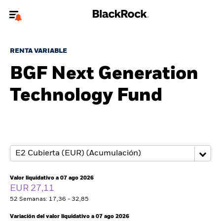
Bienvenido a la página web de BlackRock para inversores
particulares.
RENTA VARIABLE
¿No eres un inversor particular? Para acceder a contenido más
BGF Next Generation
relevante, por favor, actualiza
tu tipo de usuario.
Technology Fund
Quiénes somos
Productos
Perspectivas
Educación
Valor liquidativo a 07 ago 2026
EUR 27,11
52 Semanas: 17,36 - 32,85
Particulares
Variación del valor liquidativo a 07 ago 2026