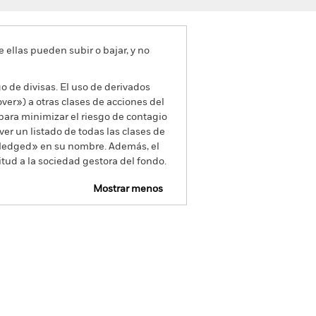
e ellas pueden subir o bajar, y no
go de divisas. El uso de derivados
er») a otras clases de acciones del
ara minimizar el riesgo de contagio
er un listado de todas las clases de
 «Hedged» en su nombre. Además, el
itud a la sociedad gestora del fondo.
Mostrar menos
mativa
Prospectus
Download
Holdings
Literatura