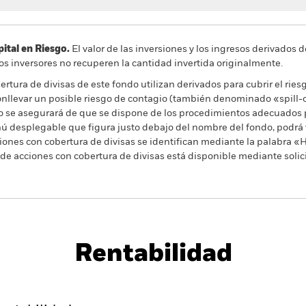
al en Riesgo.
El valor de las inversiones y los ingresos derivados d
os inversores no recuperen la cantidad invertida originalmente.
rtura de divisas de este fondo utilizan derivados para cubrir el ries
onllevar un posible riesgo de contagio (también denominado «spill-ov
o se asegurará de que se dispone de los procedimientos adecuados p
nú desplegable que figura justo debajo del nombre del fondo, podrá v
cciones con cobertura de divisas se identifican mediante la palabra
 de acciones con cobertura de divisas está disponible mediante solic
PRIIP KID
Ficha infor
r Bond Index Fund (IE)
Rentabilidad
entabilidad
Datos clave
Gestores del fondo