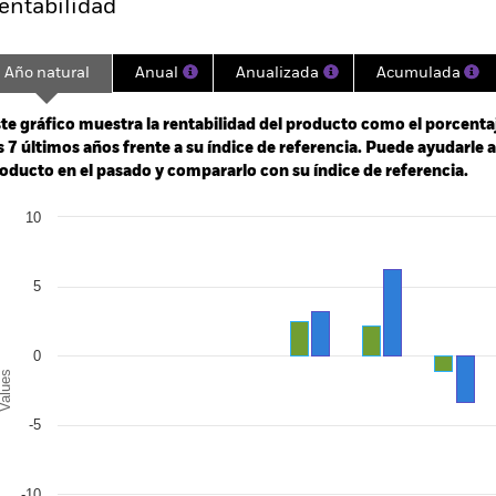
entabilidad
Año natural
Anual
Anualizada
Acumulada
ge: 2018-05-01 00:00:00 to 2026-06-30 00:00:00.
: -12 to 24.
te gráfico muestra la rentabilidad del producto como el porcenta
s 7 últimos años frente a su índice de referencia. Puede ayudarle 
oducto en el pasado y compararlo con su índice de referencia.
art
10
r chart with 2 data series.
e chart has 1 X axis displaying categories.
e chart has 1 Y axis displaying Values. Range: -15 to 10.
5
0
alues
-5
-10