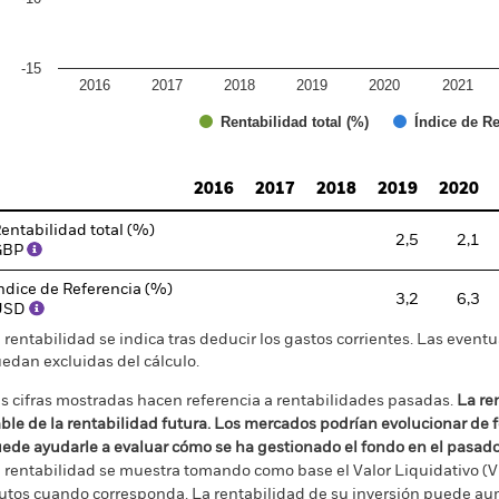
-15
2016
2017
2018
2019
2020
2021
Índice de Re
Rentabilidad total (%)
d of interactive chart.
2016
2017
2018
2019
2020
entabilidad total (%)
2,5
2,1
GBP
ndice de Referencia (%)
3,2
6,3
USD
 rentabilidad se indica tras deducir los gastos corrientes. Las even
edan excluidas del cálculo.
s cifras mostradas hacen referencia a rentabilidades pasadas.
La re
able de la rentabilidad futura. Los mercados podrían evolucionar de 
ede ayudarle a evaluar cómo se ha gestionado el fondo en el pasad
 rentabilidad se muestra tomando como base el Valor Liquidativo (VL
utos cuando corresponda. La rentabilidad de su inversión puede au