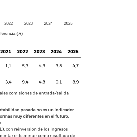
2022
2023
2024
2025
ferencia (%)
2021
2022
2023
2024
2025
-1,1
-5,3
4,3
3,8
4,7
-3,4
-9,4
4,8
-0,1
8,9
tuales comisiones de entrada/salida
ntabilidad pasada no es un indicador
formas muy diferentes en el futuro.
o
), con reinversión de los ingresos
mentar o disminuir como resultado de