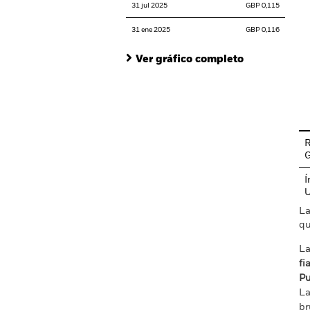
31 jul 2025
GBP 0,115
31 ene 2025
GBP 0,116
Ver gráfico completo
En
R
Í
La
qu
La
fi
Pu
La
br