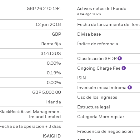
GBP 26.270.194
Activos netos del Fondo
a 04 ago 2026
12 jun 2018
Fecha de lanzamiento del fon
GBP
Divisa base
Renta fija
Índice de referencia
I31413US
Clasificación SFDR
0,00%
Ongoing Charge Fee
0,19%
ISIN
0,00%
Inversión inicial mínima
GBP 5.000,00
Uso de los ingresos
Irlanda
Estructura legal
BlackRock Asset Management
Ireland Limited
Categoría Morningstar
Fecha de la operación + 3 días
Frecuencia de negociación
ISAIGHD