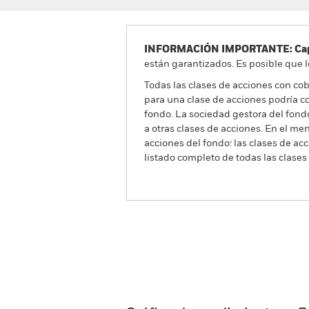
INFORMACIÓN IMPORTANTE: Capit
están garantizados. Es posible que l
Todas las clases de acciones con cobe
para una clase de acciones podría c
fondo. La sociedad gestora del fond
a otras clases de acciones. En el me
acciones del fondo: las clases de a
listado completo de todas las clases
iShares Global Aggregate 1-5 Yea
Información general
R