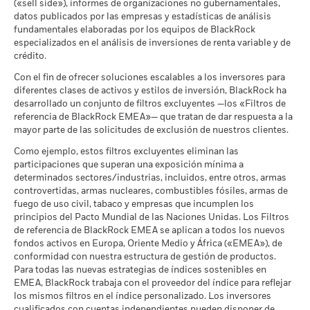
(«sell side»), informes de organizaciones no gubernamentales,
Uso Civil
pasadas.
La rentabilidad pasada no es un indicador fiable de
Calificación de Fondos ESG
AA
datos publicados por las empresas y estadísticas de análisis
a 30 jun 2026
la rentabilidad futura. Los mercados podrían evolucionar de
Lo que puede recibir una vez deducidos los 
de MSCI (AAA-CCC)
Desfavorable
fundamentales elaboradas por los equipos de BlackRock
Rendimiento medio cada año
a 17 jul 2026
formas muy diferentes en el futuro. Puede ayudarle a evaluar
MSCI - Tabaco
0,00%
especializados en el análisis de inversiones de renta variable y de
cómo se ha gestionado el fondo en el pasado
a 30 jun 2026
crédito.
Puntuación de Calidad ESG
8,11
Lo que puede recibir una vez deducidos los 
La rentabilidad se muestra tomando como base el Valor
Moderado
de MSCI (0-10)
Rendimiento medio cada año
MSCI - Empresas que no
0,00%
Con el fin de ofrecer soluciones escalables a los inversores para
Liquidativo (VL), con reinversión de los ingresos brutos
a 17 jul 2026
cumplen lo establecido en el
diferentes clases de activos y estilos de inversión, BlackRock ha
cuando corresponda. La rentabilidad de su inversión puede
Pacto Mundial de las
Lo que puede recibir una vez deducidos los 
Clasificación Global de
Equity Europe
desarrollado un conjunto de filtros excluyentes —los «Filtros de
Favorable
aumentar o disminuir como resultado de las fluctuaciones del
Naciones Unidas
Rendimiento medio cada año
Fondos de Lipper
referencia de BlackRock EMEA»— que tratan de dar respuesta a la
a 30 jun 2026
valor de las divisas si su inversión se realiza en una divisa
a 17 jul 2026
mayor parte de las solicitudes de exclusión de nuestros clientes.
El escenario de tensión muestra lo que usted podría recibir en
distinta de la utilizada para el cálculo de la rentabilidad
MSCI - Carbón Térmico
0,00%
circunstancias extremas de los mercados.
Intensidad Media Ponderada
80,77
pasada. Fuente: Blackrock
Como ejemplo, estos filtros excluyentes eliminan las
a 30 jun 2026
de Exposición al Carbono de
participaciones que superan una exposición mínima a
MSCI (toneladas de
determinados sectores/industrias, incluidos, entre otros, armas
MSCI - Arenas Bituminosas
0,00%
emisiones de CO2 / millón de
controvertidas, armas nucleares, combustibles fósiles, armas de
a 30 jun 2026
$ en ventas)
fuego de uso civil, tabaco y empresas que incumplen los
a 17 jul 2026
principios del Pacto Mundial de las Naciones Unidas. Los Filtros
Porcentaje de Cobertura ESG
98,17
de referencia de BlackRock EMEA se aplican a todos los nuevos
de MSCI
fondos activos en Europa, Oriente Medio y África («EMEA»), de
Cobertura de Implicación
100,00%
a 17 jul 2026
conformidad con nuestra estructura de gestión de productos.
Empresarial
Para todas las nuevas estrategias de índices sostenibles en
a 30 jun 2026
Puntuación de Calidad ESG
66,11
EMEA, BlackRock trabaja con el proveedor del índice para reflejar
de MSCI - Percentil entre
Porcentaje del Fondo no
los mismos filtros en el índice personalizado. Los inversores
0,00%
Empresas Similares
cubierto
cualificados con cuentas independientes pueden disponer de