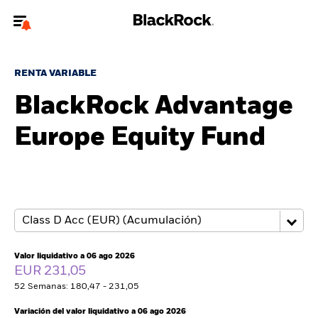
Bienvenido a la página web de BlackRock para inversores
particulares.
RENTA VARIABLE
¿No eres un inversor particular? Para acceder a contenido más
BlackRock Advantage
relevante, por favor, actualiza
tu tipo de usuario.
Europe Equity Fund
Quiénes somos
Productos
Perspectivas
Educación
Valor liquidativo a 06 ago 2026
EUR 231,05
52 Semanas: 180,47 - 231,05
Particulares
Variación del valor liquidativo a 06 ago 2026