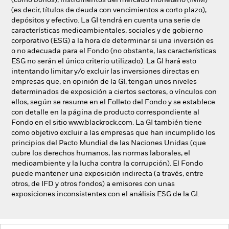
(como bonos), instrumentos del mercado monetario (IMM)
(es decir, títulos de deuda con vencimientos a corto plazo),
depósitos y efectivo. La GI tendrá en cuenta una serie de
características medioambientales, sociales y de gobierno
corporativo (ESG) a la hora de determinar si una inversión es
o no adecuada para el Fondo (no obstante, las características
ESG no serán el único criterio utilizado). La GI hará esto
intentando limitar y/o excluir las inversiones directas en
empresas que, en opinión de la GI, tengan unos niveles
determinados de exposición a ciertos sectores, o vínculos con
ellos, según se resume en el Folleto del Fondo y se establece
con detalle en la página de producto correspondiente al
Fondo en el sitio www.blackrock.com. La GI también tiene
como objetivo excluir a las empresas que han incumplido los
principios del Pacto Mundial de las Naciones Unidas (que
cubre los derechos humanos, las normas laborales, el
medioambiente y la lucha contra la corrupción). El Fondo
puede mantener una exposición indirecta (a través, entre
otros, de IFD y otros fondos) a emisores con unas
exposiciones inconsistentes con el análisis ESG de la GI.