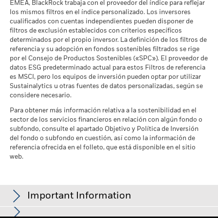
EMEA, BlackRock trabaja con el proveedor del índice para reflejar
de MSCI - Percentil entre
Porcentaje del Fondo no
los mismos filtros en el índice personalizado. Los inversores
2,81%
Empresas Similares
cubierto
cualificados con cuentas independientes pueden disponer de
a 17 jul 2026
a 30 jun 2026
filtros de exclusión establecidos con criterios específicos
Fondos en Grupo de
361
determinados por el propio inversor. La definición de los filtros de
Características Similares
referencia y su adopción en fondos sostenibles filtrados se rige
Las exposiciones a Implicación Empresarial de BlackRock
a 17 jul 2026
por el Consejo de Productos Sostenibles («SPC»). El proveedor de
indicadas anteriormente para Carbón Térmico y Arenas
datos ESG predeterminado actual para estos Filtros de referencia
Bituminosas se calculan y notifican para aquellas empresas
Porcentaje de Cobertura de la
96,48
es MSCI, pero los equipos de inversión pueden optar por utilizar
Media Ponderada de
en las que más de un 5 % de sus ingresos proceden de la
Intensidad de Carbono de
Sustainalytics u otras fuentes de datos personalizadas, según se
explotación de carbón térmico o arenas bituminosas de
MSCI
considere necesario.
acuerdo con lo definido por MSCI ESG Research. Para la
a 17 jul 2026
exposición a empresas que generen cualquier ingreso de la
Para obtener más información relativa a la sostenibilidad en el
explotación de carbón térmico o arenas bituminosas (siendo
sector de los servicios financieros en relación con algún fondo o
Todos los datos proceden de las Calificaciones de Fondos
en este caso el umbral de ingresos del 0 %), de acuerdo con lo
subfondo, consulte el apartado Objetivo y Política de Inversión
ESG de MSCI a fecha de 17 jul 2026, tomando como base las
definido por MSCI ESG Research, los niveles son los
del fondo o subfondo en cuestión, así como la información de
posiciones a fecha de 31 mar 2026. Por lo tanto, las
siguientes: 0,00% para Carbón Térmico y 0,00% para Arenas
referencia ofrecida en el folleto, que está disponible en el sitio
características de sostenibilidad del fondo pueden diferir de
Bituminosas.
web.
las Calificaciones de Fondos ESG de MSCI en algún momento
determinado.
BlackRock calcula los parámetros de Implicación Empresarial
mediante el uso de los datos de MSCI ESG Research, que
Para estar incluido en las Calificaciones de Fondos ESG de
proporciona un perfil de la implicación empresarial específica
Important Information
MSCI, el 65 % (o el 50 % en el caso de los fondos de bonos o
de cada empresa. BlackRock aprovecha estos datos para
los fondos del mercado monetario) de la ponderación bruta
ofrecer información resumida sobre los diferentes valores y la