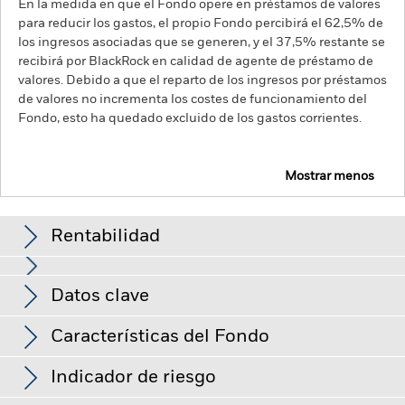
En la medida en que el Fondo opere en préstamos de valores
para reducir los gastos, el propio Fondo percibirá el 62,5% de
los ingresos asociadas que se generen, y el 37,5% restante se
recibirá por BlackRock en calidad de agente de préstamo de
valores. Debido a que el reparto de los ingresos por préstamos
de valores no incrementa los costes de funcionamiento del
Fondo, esto ha quedado excluido de los gastos corrientes.
Mostrar menos
BGF World Real Estate Securities Fund
Rentabilidad
Gráfico de rendimiento
Datos clave
El riesgo de inversión se concentra en ciertos sectores, países,
divisas o empresas. Ello significa que el Fondo es más
sensible a cualquier hecho localizado, ya sea económico, de
Ver gráfico completo
Características del Fondo
mercado, político, relacionado con la sostenibilidad o
Activos netos del Fondo
USD 170.210.081
normativo.
El valor de los títulos de renta variable y los títulos
a 07 ago 2026
Rentabilidad
relacionados con la renta variable se puede ver afectado por
Indicador de riesgo
los movimientos diarios del mercado bursátil. Entre otros
Número de posiciones
69
Fecha de lanzamiento del
25 feb 2013
factores que influyen están los acontecimientos políticos, las
a 30 jun 2026