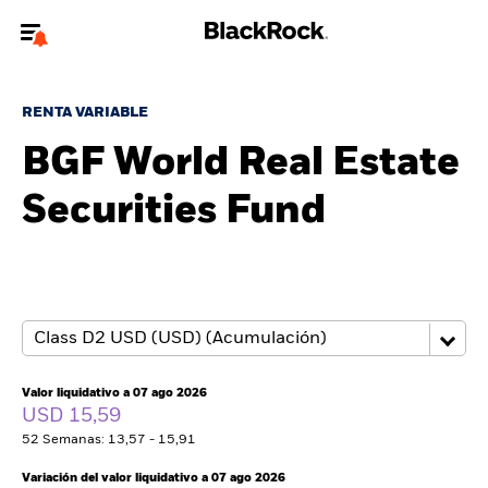
Bienvenido a la página web de BlackRock para inversores
particulares.
RENTA VARIABLE
¿No eres un inversor particular? Para acceder a contenido más
BGF World Real Estate
relevante, por favor, actualiza
tu tipo de usuario.
Securities Fund
Quiénes somos
Productos
Perspectivas
Educación
Valor liquidativo a 07 ago 2026
USD 15,59
52 Semanas: 13,57 - 15,91
Particulares
Variación del valor liquidativo a 07 ago 2026