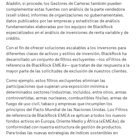
a 30 jun 2026
características de sostenibilidad en los
siguientes
enlaces.
Aladdin, si procede, los Gestores de Carteras también pueden
Ver todos los documentos
excluidas del cálculo.
Lo que puede recibir una vez deducidos los 
Tensión
complementar estas fuentes con análisis de la parte vendedora
MSCI - Armas de Fuego de
0,00%
Rendimiento medio cada año
(«sell side»), informes de organizaciones no gubernamentales,
Las cifras mostradas hacen referencia a rentabilidades
Uso Civil
Calificación de Fondos ESG
A
datos publicados por las empresas y estadísticas de análisis
a 30 jun 2026
pasadas.
La rentabilidad pasada no es un indicador fiable de
Lo que puede recibir una vez deducidos los 
de MSCI (AAA-CCC)
Desfavorable
fundamentales elaboradas por los equipos de BlackRock
la rentabilidad futura. Los mercados podrían evolucionar de
Rendimiento medio cada año
a 17 jul 2026
MSCI - Tabaco
0,00%
especializados en el análisis de inversiones de renta variable y de
formas muy diferentes en el futuro. Puede ayudarle a evaluar
a 30 jun 2026
crédito.
Puntuación de Calidad ESG
6,50
Lo que puede recibir una vez deducidos los 
cómo se ha gestionado el fondo en el pasado
Moderado
de MSCI (0-10)
Rendimiento medio cada año
MSCI - Empresas que no
0,00%
La rentabilidad se muestra tomando como base el Valor
Con el fin de ofrecer soluciones escalables a los inversores para
a 17 jul 2026
cumplen lo establecido en el
diferentes clases de activos y estilos de inversión, BlackRock ha
Liquidativo (VL), con reinversión de los ingresos brutos
Pacto Mundial de las
Lo que puede recibir una vez deducidos los 
Clasificación Global de
Equity Sector Real Estate
desarrollado un conjunto de filtros excluyentes —los «Filtros de
cuando corresponda. La rentabilidad de su inversión puede
Favorable
Naciones Unidas
Rendimiento medio cada año
Fondos de Lipper
Global
referencia de BlackRock EMEA»— que tratan de dar respuesta a la
aumentar o disminuir como resultado de las fluctuaciones del
a 30 jun 2026
a 17 jul 2026
mayor parte de las solicitudes de exclusión de nuestros clientes.
El escenario de tensión muestra lo que usted podría recibir en
valor de las divisas si su inversión se realiza en una divisa
MSCI - Carbón Térmico
0,00%
circunstancias extremas de los mercados.
distinta de la utilizada para el cálculo de la rentabilidad
Intensidad Media Ponderada
74,62
Como ejemplo, estos filtros excluyentes eliminan las
a 30 jun 2026
de Exposición al Carbono de
pasada. Fuente: Blackrock
participaciones que superan una exposición mínima a
MSCI (toneladas de
determinados sectores/industrias, incluidos, entre otros, armas
MSCI - Arenas Bituminosas
0,00%
emisiones de CO2 / millón de
controvertidas, armas nucleares, combustibles fósiles, armas de
a 30 jun 2026
$ en ventas)
fuego de uso civil, tabaco y empresas que incumplen los
a 17 jul 2026
principios del Pacto Mundial de las Naciones Unidas. Los Filtros
Porcentaje de Cobertura ESG
98,97
de referencia de BlackRock EMEA se aplican a todos los nuevos
de MSCI
fondos activos en Europa, Oriente Medio y África («EMEA»), de
Cobertura de Implicación
97,21%
a 17 jul 2026
conformidad con nuestra estructura de gestión de productos.
Empresarial
Para todas las nuevas estrategias de índices sostenibles en
a 30 jun 2026
Puntuación de Calidad ESG
47,92