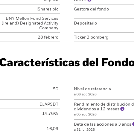
Réplica
UCITS
iShares plc
Gestora del fondo
BNY Mellon Fund Services
(Ireland) Designated Activity
Depositario
Company
28 febrero
Ticker Bloomberg
Características del Fond
50
Nivel de referencia
a 06 ago 2026
DJAPSDT
Rendimiento de distribución 
dividendos a 12 meses
14,76%
a 05 ago 2026
Beta de las acciones a 3 años
16,09
a 31 jul 2026