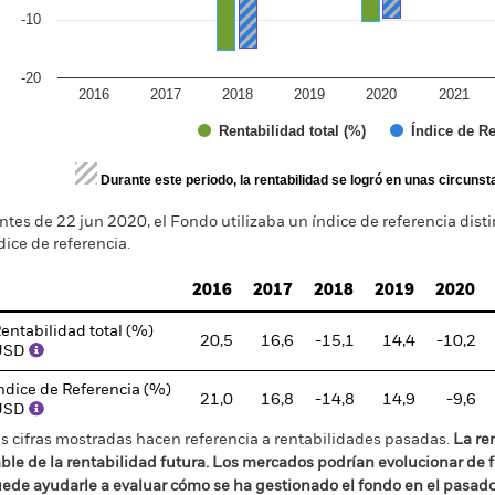
-10
-20
2016
2017
2018
2019
2020
2021
Índice de Re
Rentabilidad total (%)
d of interactive chart.
Durante este periodo, la rentabilidad se logró en unas circuns
ntes de 22 jun 2020, el Fondo utilizaba un índice de referencia distint
dice de referencia.
2016
2017
2018
2019
2020
entabilidad total (%)
20,5
16,6
-15,1
14,4
-10,2
USD
ndice de Referencia (%)
21,0
16,8
-14,8
14,9
-9,6
USD
s cifras mostradas hacen referencia a rentabilidades pasadas.
La re
able de la rentabilidad futura. Los mercados podrían evolucionar de 
ede ayudarle a evaluar cómo se ha gestionado el fondo en el pasad