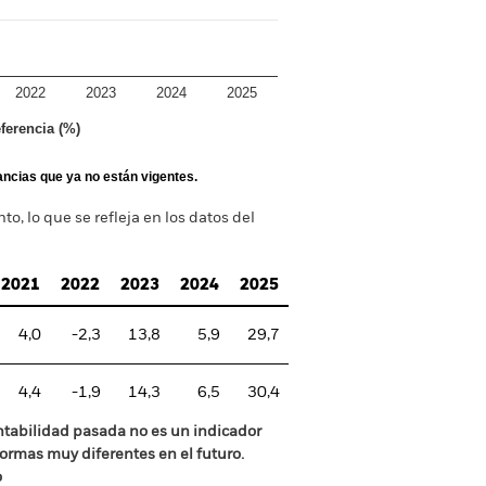
2022
2023
2024
2025
ferencia (%)
tancias que ya no están vigentes.
o, lo que se refleja en los datos del
2021
2022
2023
2024
2025
4,0
-2,3
13,8
5,9
29,7
4,4
-1,9
14,3
6,5
30,4
ntabilidad pasada no es un indicador
formas muy diferentes en el futuro.
o