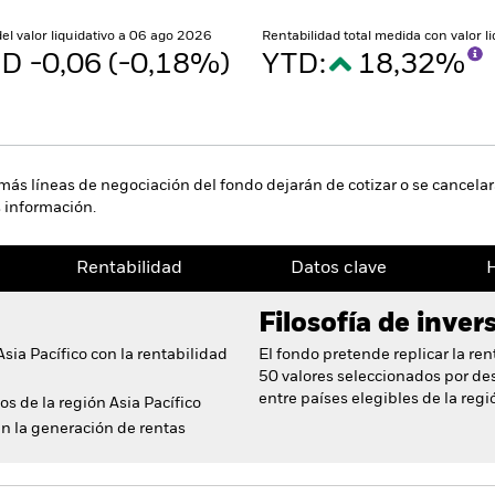
del valor liquidativo a 06 ago 2026
Rentabilidad total medida con valor 
D -0,06 (-0,18%)
YTD:
18,32%
ás líneas de negociación del fondo dejarán de cotizar o se cancelará
 información.
Rentabilidad
Datos clave
H
Filosofía de inver
sia Pacífico con la rentabilidad
El fondo pretende replicar la re
50 valores seleccionados por des
entre países elegibles de la regi
os de la región Asia Pacífico
n la generación de rentas