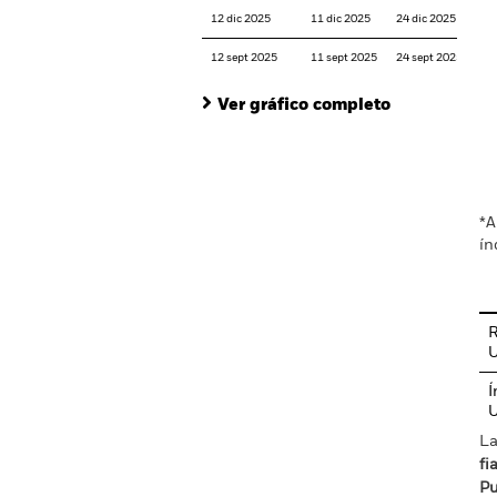
12 dic 2025
11 dic 2025
24 dic 2025
12 sept 2025
11 sept 2025
24 sept 2025
Ver gráfico completo
En
*A
ín
R
Í
La
fi
Pu