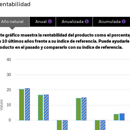
entabilidad
Año natural
Anual
Anualizada
Acumulada
ge: 2006-04-01 00:00:00 to 2026-08-05 00:00:00.
e: -240 to 480.
te gráfico muestra la rentabilidad del producto como el porcenta
s 10 últimos años frente a su índice de referencia. Puede ayudarl
oducto en el pasado y compararlo con su índice de referencia.
art
40
r chart with 2 data series.
e chart has 1 X axis displaying categories.
e chart has 1 Y axis displaying Values. Range: -20 to 40.
30
20
alues
10
0