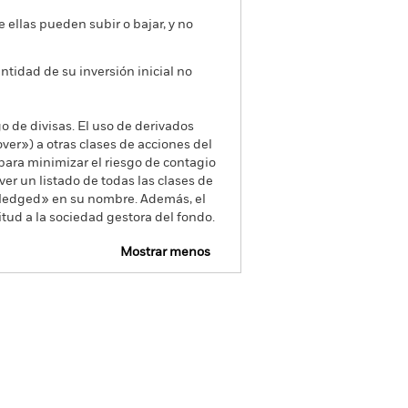
e ellas pueden subir o bajar, y no
antidad de su inversión inicial no
go de divisas. El uso de derivados
er») a otras clases de acciones del
ara minimizar el riesgo de contagio
er un listado de todas las clases de
 «Hedged» en su nombre. Además, el
itud a la sociedad gestora del fondo.
Mostrar menos
pectus
Download
oldings
Literatura