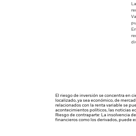
La
re
Va
pu
En
re
di
El riesgo de inversión se concentra en ci
localizado, ya sea económico, de mercado
relacionados con la renta variable se pu
acontecimientos políticos, las noticias 
Riesgo de contraparte: La insolvencia de
financieros como los derivados, puede ex