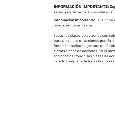
INFORMACIÓN IMPORTANTE: Capit
están garantizados. Es posible que l
Información importante:
El valor de 
puede ser garantizada.
Todas las clases de acciones con cobe
para una clase de acciones podría c
fondo. La sociedad gestora del fond
a otras clases de acciones. En el me
acciones del fondo: las clases de a
listado completo de todas las clases
iShares Asia Pacific
Dividend UCITS ETF
IAPD
ISIN: IE00B14X4T88
Información general