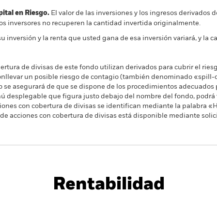
al en Riesgo.
El valor de las inversiones y los ingresos derivados d
os inversores no recuperen la cantidad invertida originalmente.
su inversión y la renta que usted gana de esa inversión variará, y la c
rtura de divisas de este fondo utilizan derivados para cubrir el ries
onllevar un posible riesgo de contagio (también denominado «spill-ov
o se asegurará de que se dispone de los procedimientos adecuados p
nú desplegable que figura justo debajo del nombre del fondo, podrá v
cciones con cobertura de divisas se identifican mediante la palabra
 de acciones con cobertura de divisas está disponible mediante solic
PRIIP KID
Ficha informativa
Pros
Rentabilidad
Rentabilidad
Datos clave
H