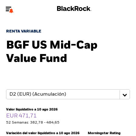
Bienvenido a la página web de BlackRock para inversores
particulares.
RENTA VARIABLE
¿No eres un inversor particular? Para acceder a contenido más
BGF US Mid-Cap
relevante, por favor, actualiza
tu tipo de usuario.
Value Fund
Quiénes somos
Productos
Perspectivas
Educación
Valor liquidativo a 10 ago 2026
EUR 471,71
52 Semanas: 382,78 - 484,65
Particulares
Variación del valor liquidativo a 10 ago 2026
Morningstar Rating