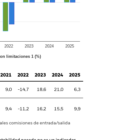
2022
2023
2024
2025
con limitaciones 1 (%)
2021
2022
2023
2024
2025
9,0
-14,7
18,6
21,0
6,3
9,4
-11,2
16,2
15,5
9,9
tuales comisiones de entrada/salida