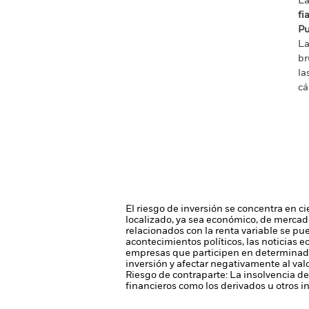
La
fi
Pu
La
br
la
cá
El riesgo de inversión se concentra en ci
localizado, ya sea económico, de mercado
relacionados con la renta variable se pu
acontecimientos políticos, las noticias 
empresas que participen en determinadas 
inversión y afectar negativamente al valo
Riesgo de contraparte: La insolvencia de
financieros como los derivados u otros 