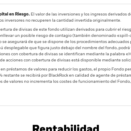
al en Riesgo.
El valor de las inversiones y los ingresos derivados d
os inversores no recuperen la cantidad invertida originalmente.
rtura de divisas de este fondo utilizan derivados para cubrir el ries
onllevar un posible riesgo de contagio (también denominado «spill-ov
o se asegurará de que se dispone de los procedimientos adecuados p
nú desplegable que figura justo debajo del nombre del fondo, podrá v
cciones con cobertura de divisas se identifican mediante la palabra
 de acciones con cobertura de divisas está disponible mediante solic
en préstamos de valores para reducir los gastos, el propio Fondo per
% restante se recibirá por BlackRock en calidad de agente de préstam
os de valores no incrementa los costes de funcionamiento del Fondo,
PRIIP KID
Ficha informativa
Prospectus
Download
Rentabilidad