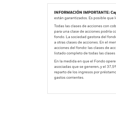
INFORMACIÓN IMPORTANTE: Capit
están garantizados. Es posible que l
Todas las clases de acciones con cobe
para una clase de acciones podría c
fondo. La sociedad gestora del fond
a otras clases de acciones. En el me
acciones del fondo: las clases de a
listado completo de todas las clases
En la medida en que el Fondo opere 
asociadas que se generen, y el 37,5
reparto de los ingresos por préstam
gastos corrientes.
BGF Japan Flexible Equity
Fund