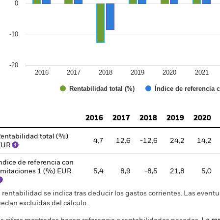
0
-10
-20
2016
2017
2018
2019
2020
2021
Índice de referencia 
Rentabilidad total (%)
d of interactive chart.
2016
2017
2018
2019
2020
entabilidad total (%)
4,7
12,6
-12,6
24,2
14,2
EUR
ndice de referencia con
imitaciones 1 (%) EUR
5,4
8,9
-8,5
21,8
5,0
 rentabilidad se indica tras deducir los gastos corrientes. Las even
edan excluidas del cálculo.