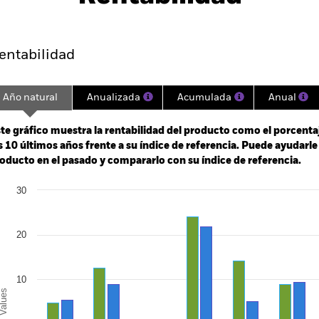
entabilidad
Datos clave
Gestores del fondo
entabilidad
Año natural
Anualizada
Acumulada
Anual
ge: 2012-07-01 00:00:00 to 2026-07-31 00:00:00.
e: -240 to 480.
te gráfico muestra la rentabilidad del producto como el porcenta
s 10 últimos años frente a su índice de referencia. Puede ayudarl
oducto en el pasado y compararlo con su índice de referencia.
art
30
r chart with 2 data series.
e chart has 1 X axis displaying categories.
e chart has 1 Y axis displaying Values. Range: -20 to 30.
20
10
alues