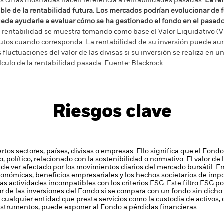
s cifras mostradas hacen referencia a rentabilidades pasadas.
La re
able de la rentabilidad futura. Los mercados podrían evolucionar de 
ede ayudarle a evaluar cómo se ha gestionado el fondo en el pasad
 rentabilidad se muestra tomando como base el Valor Liquidativo (VL
utos cuando corresponda. La rentabilidad de su inversión puede au
s fluctuaciones del valor de las divisas si su inversión se realiza en un
lculo de la rentabilidad pasada. Fuente: Blackrock
Riesgos clave
ertos sectores, países, divisas o empresas. Ello significa que el Fon
, político, relacionado con la sostenibilidad o normativo.
El valor de 
ede ver afectado por los movimientos diarios del mercado bursátil. En
económicas, beneficios empresariales y los hechos societarios de imp
actividades incompatibles con los criterios ESG. Este filtro ESG pod
r de las inversiones del Fondo si se compara con un fondo sin dicho f
 cualquier entidad que presta servicios como la custodia de activos,
instrumentos, puede exponer al Fondo a pérdidas financieras.