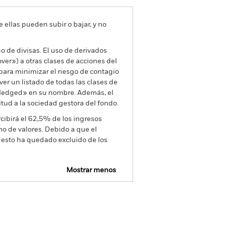
e ellas pueden subir o bajar, y no
go de divisas. El uso de derivados
er») a otras clases de acciones del
ara minimizar el riesgo de contagio
er un listado de todas las clases de
 «Hedged» en su nombre. Además, el
itud a la sociedad gestora del fondo.
cibirá el 62,5% de los ingresos
o de valores. Debido a que el
 esto ha quedado excluido de los
Mostrar menos
SFDR Web Disclosure