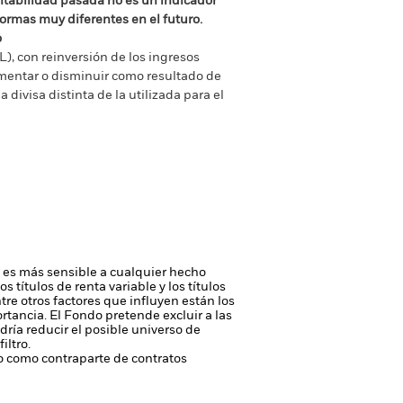
ntabilidad pasada no es un indicador
formas muy diferentes en el futuro.
o
), con reinversión de los ingresos
mentar o disminuir como resultado de
a divisa distinta de la utilizada para el
do es más sensible a cualquier hecho
los títulos de renta variable y los títulos
tre otros factores que influyen están los
ortancia.
El Fondo pretende excluir a las
ría reducir el posible universo de
iltro.
 o como contraparte de contratos