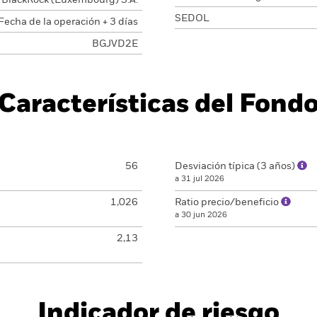
BlackRock (Luxembourg) S.A.
SEDOL
Fecha de la operación + 3 días
BGJVD2E
Características del Fond
56
Desviación típica (3 años)
a 31 jul 2026
1,026
Ratio precio/beneficio
a 30 jun 2026
2,13
Indicador de riesgo