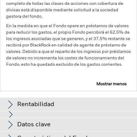
completo de todas las clases de acciones con cobertura de
divisas está disponible mediante solicitud a la sociedad
gestora del fondo.
En la medida en que el Fondo opere en préstamos de valores
para reducir los gastos, el propio Fondo percibirá el 62,5% de
los ingresos asociadas que se generen, y el 37,5% restante se
recibirá por BlackRock en calidad de agente de préstamo de
valores. Debido a que el reparto de los ingresos por préstamos
de valores no incrementa los costes de funcionamiento del
Fondo, esto ha quedado excluido de los gastos corrientes.
Mostrar menos
BGF Sustainable Energy Fund
Rentabilidad
Gráfico de rendimiento
Datos clave
El valor de los títulos de renta variable y los títulos
relacionados con la renta variable se puede ver afectado por
los movimientos diarios del mercado bursátil. Entre otros