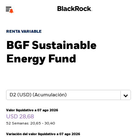
Bienvenido a la página web de BlackRock para inversores
particulares.
RENTA VARIABLE
¿No eres un inversor particular? Para acceder a contenido más
BGF Sustainable
relevante, por favor, actualiza
tu tipo de usuario.
Energy Fund
Quiénes somos
Productos
Perspectivas
Educación
Valor liquidativo a 07 ago 2026
USD 28,68
52 Semanas: 20,65 - 30,40
Particulares
Variación del valor liquidativo a 07 ago 2026