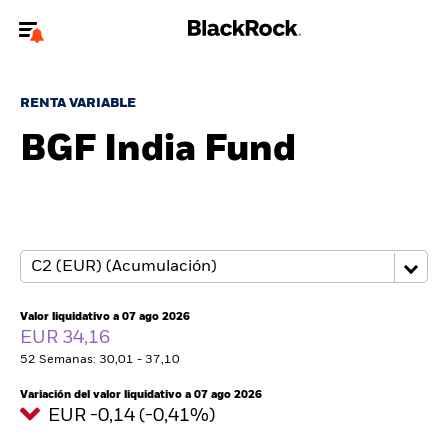
Bienvenido a la página web de BlackRock para inversores
particulares.
RENTA VARIABLE
¿No eres un inversor particular? Para acceder a contenido más
BGF India Fund
relevante, por favor, actualiza
tu tipo de usuario.
Quiénes somos
Productos
Perspectivas
Valor liquidativo a 07 ago 2026
EUR 34,16
Educación
52 Semanas: 30,01 - 37,10
Variación del valor liquidativo a 07 ago 2026
Particulares
EUR -0,14 (-0,41%)