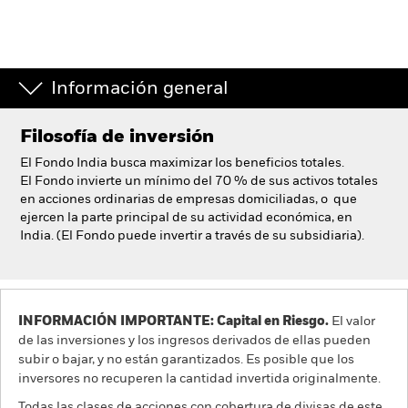
España
Change location
BlackRock
Información general
iShares
Filosofía de inversión
Aladdin
El Fondo India busca maximizar los beneficios totales.
El Fondo invierte un mínimo del 70 % de sus activos totales
en acciones ordinarias de empresas domiciliadas, o que
Nuestra compañía
ejercen la parte principal de su actividad económica, en
India. (El Fondo puede invertir a través de su subsidiaria).
INFORMACIÓN IMPORTANTE: Capital en Riesgo.
El valor
de las inversiones y los ingresos derivados de ellas pueden
subir o bajar, y no están garantizados. Es posible que los
inversores no recuperen la cantidad invertida originalmente.
Todas las clases de acciones con cobertura de divisas de este