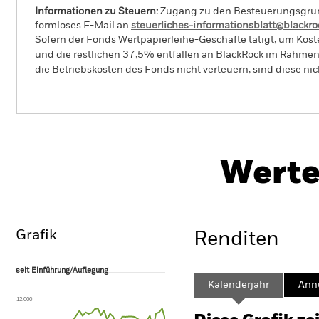
Informationen zu Steuern:
Zugang zu den Besteuerungsgrundl
formloses E-Mail an
steuerliches-informationsblatt@blackr
Sofern der Fonds Wertpapierleihe-Geschäfte tätigt, um Kost
und die restlichen 37,5% entfallen an BlackRock im Rahmen 
die Betriebskosten des Fonds nicht verteuern, sind diese ni
PRIIP KID
BGF Circular Economy
Werte
Überblick
Wertentwicklung
Eckda
Grafik
Renditen
seit Einführung/Auflegung
seit Einführung/Auflegung
Line chart with 41 data points.
Kalenderjahr
Annu
The chart has 1 X axis displaying Time. Range: 2023-03-31 00:00:00 to
12.000
The chart has 1 Y axis displaying values. Range: -20 to 40.