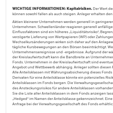
WICHTIGE INFORMATIONEN: Kapitalrisiken.
Der Wert der
können sowohl fallen als auch steigen. Anleger erhalten den 
Aktien kleinerer Unternehmen werden generell in geringer
Unternehmen. Schwellenländer reagieren generell anfälliger 
Einflussfaktoren sind ein höheres „Liquiditätsrisiko“, Begr
verzögerte Lieferung von Wertpapieren (WP) oder Zahlunge
Wechselkursänderungen wirken sich daher auf den Anlagewer
tägliche Kursbewegungen an den Börsen beeinträchtigt. Wei
Unternehmensereignisse und -ergebnisse. Aufgrund der wäh
der Kreislaufwirtschaft kann die Bandbreite an Unternehmen, 
Fonds. Unternehmen in der Kreislaufwirtschaft sind eventuel
Angebot und Wettbewerb abhängig. Anleger sollten diesen F
Alle Anteilsklassen mit Währungsabsicherung dieses Fonds 
Derivaten für eine Anteilsklasse könnte ein potenzielles Ris
Anteilsklassen im Fonds bergen. Die Verwaltungsgesellscha
des Ansteckungsrisikos für andere Anteilsklassen vorhand
Sie die Liste aller Anteilsklassen in dem Fonds anzeigen la
„Hedged“ im Namen der Anteilsklasse gekennzeichnet. Eine 
Anfrage bei der Verwaltungsgesellschaft des Fonds erhältlic