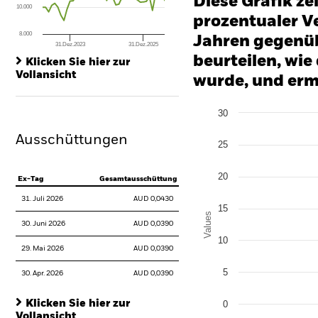
Diese Grafik ze
10.000
prozentualer Ve
8.000
Jahren gegenüb
31.Dez.2023
31.Dez.2025
End of interactive chart.
beurteilen, wie
Klicken Sie hier zur
Vollansicht
wurde, und erm
Chart
30
Bar chart with 3 data series
The chart has 1 X axis disp
Ausschüttungen
The chart has 1 Y axis disp
25
20
Ex-Tag
Gesamtausschüttung
31. Juli 2026
AUD 0,0430
15
Values
30. Juni 2026
AUD 0,0390
10
29. Mai 2026
AUD 0,0390
5
30. Apr. 2026
AUD 0,0390
Klicken Sie hier zur
0
Vollansicht