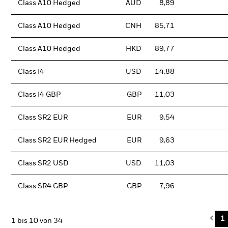
Class A10 Hedged
AUD
8,89
Class A10 Hedged
CNH
85,71
Class A10 Hedged
HKD
89,77
Class I4
USD
14,88
Class I4 GBP
GBP
11,03
Class SR2 EUR
EUR
9,54
Class SR2 EUR Hedged
EUR
9,63
Class SR2 USD
USD
11,03
Class SR4 GBP
GBP
7,96
Pre
1
1 bis 10 von 34