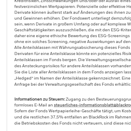
Kreditrisiken, Zinsschwankungen und/oder der Ausfall eine
festverzinslichen Wertpapieren. Potenzielle oder effektive
Derivate können äußerst stark auf Änderungen des ihnen 
und Gewinnen erhöhen. Der Fondswert unterliegt demzufol
sein, wenn Derivate in großem Umfang oder auf komplexe W
Geschäftstätigkeiten auszuschließen, die mit den ESG-Kriteri
daher eine eigene ethische Bewertung des ESG-Screenings
ohne ein solches Screening, negative Auswirkungen auf den
Alle Anteilsklassen mit Währungsabsicherung dieses Fonds 
Derivaten für eine Anteilsklasse könnte ein potenzielles Ris
Anteilsklassen im Fonds bergen. Die Verwaltungsgesellscha
des Ansteckungsrisikos für andere Anteilsklassen vorhand
Sie die Liste aller Anteilsklassen in dem Fonds anzeigen la
„Hedged“ im Namen der Anteilsklasse gekennzeichnet. Eine 
Anfrage bei der Verwaltungsgesellschaft des Fonds erhältlic
Informationen zu Steuern:
Zugang zu den Besteuerungsgrundl
formloses E-Mail an
steuerliches-informationsblatt@blackr
Sofern der Fonds Wertpapierleihe-Geschäfte tätigt, um Kost
und die restlichen 37,5% entfallen an BlackRock im Rahmen 
die Betriebskosten des Fonds nicht verteuern, sind diese ni