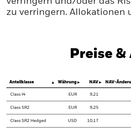
verringern und/oder das Ri
zu verringern. Allokationen
Preise &
Anteilklasse
Währung
NAV
NAV-Änderu
Class I4
EUR
9,21
Class SR2
EUR
9,25
Class SR2 Hedged
USD
10,17