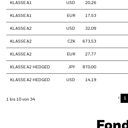
KLASSE A1
USD
20,26
KLASSE A1
EUR
17,53
KLASSE A2
USD
32,09
KLASSE A2
CZK
673,53
KLASSE A2
EUR
27,77
KLASSE A2 HEDGED
JPY
870,00
KLASSE A2 HEDGED
USD
14,19
Pre
1
1 bis 10 von 34
Fon