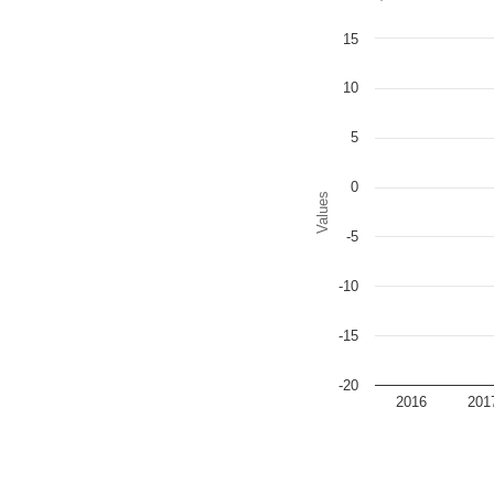
Chart
15
Bar chart with 2 data series
The chart has 1 X axis disp
The chart has 1 Y axis disp
10
5
0
Values
-5
-10
-15
-20
2016
201
End of interactive chart.