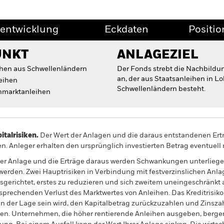
entwicklung
Eckdaten
Positi
UNKT
ANLAGEZIEL
ihen aus Schwellenländern
Der Fonds strebt die Nachbildu
an, der aus Staatsanleihen in L
leihen
Schwellenländern besteht.
nmarktanleihen
alrisiken.
Der Wert der Anlagen und die daraus entstandenen Ertr
n. Anleger erhalten den ursprünglich investierten Betrag eventuell 
rer Anlage und die Erträge daraus werden Schwankungen unterliege
werden. Zwei Hauptrisiken in Verbindung mit festverzinslichen Anla
 ausgerichtet, erstes zu reduzieren und sich zweitem uneingeschränkt
prechenden Verlust des Marktwertes von Anleihen. Das Kreditrisiko b
 in der Lage sein wird, den Kapitalbetrag zurückzuzahlen und Zinsza
ihen. Unternehmen, die höher rentierende Anleihen ausgeben, bergen