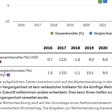
-5
-10
2016
2017
2018
2019
2020
2021
Gesamtrendite (%)
Vergleichsi
d of interactive chart.
2016
2017
2018
2019
2020
esamtrendite (%) USD
0,7
12,0
-1,6
9,0
8,9
ergleichsindex (%)
1,5
13,0
-1,1
10,1
9,5
USD
e aufgeführten Zahlen beziehen sich auf die Wertentwicklung in de
r Vergangenheit ist kein verlässlicher Indikator für die künftige Wer
r Zukunft vollkommen anders entwickeln. Dies kann Ihnen helfen zu 
rgangenheit verwaltet wurde.
e Wertentwicklung wird auf der Grundlage eines Nettoinventarwerts
investiertem Bruttoertrag. Die Angaben zur Wertentwicklung basier