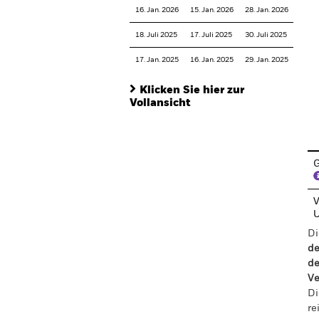
16. Jan. 2026
15. Jan. 2026
28. Jan. 2026
18. Juli 2025
17. Juli 2025
30. Juli 2025
17. Jan. 2025
16. Jan. 2025
29. Jan. 2025
Klicken Sie hier zur
Vollansicht
En
G
V
Di
de
de
Ve
Di
re