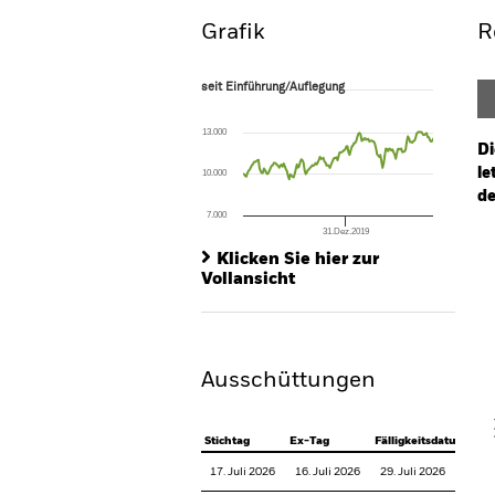
Grafik
R
seit Einführung/Auflegung
seit Einführung/Auflegung
Line chart with 174 data points.
The chart has 1 X axis displaying Time. Ran
13.000
The chart has 1 Y axis displaying values. Range
Di
le
10.000
de
7.000
31.Dez.2019
Ch
End of interactive chart.
Ba
Klicken Sie hier zur
Th
Vollansicht
Th
Ausschüttungen
V
Stichtag
Ex-Tag
Fälligkeitsdatum
17. Juli 2026
16. Juli 2026
29. Juli 2026