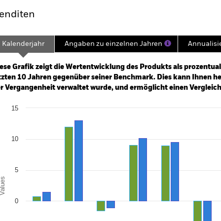
enditen
Kalenderjahr
Angaben zu einzelnen Jahren
Annualisi
ge: 2012-03-01 00:00:00 to 2026-08-06 00:00:00.
: -30 to 60.
ese Grafik zeigt die Wertentwicklung des Produkts als prozentual
tzten 10 Jahren gegenüber seiner Benchmark. Dies kann Ihnen hel
r Vergangenheit verwaltet wurde, und ermöglicht einen Vergleic
art
15
r chart with 2 data series.
e chart has 1 X axis displaying categories.
e chart has 1 Y axis displaying Values. Range: -10 to 15.
10
5
alues
0