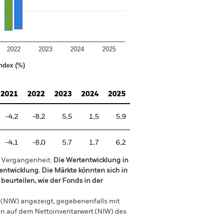
2022
2023
2024
2025
ndex (%)
2021
2022
2023
2024
2025
-4,2
-8,2
5,5
1,5
5,9
-4,1
-8,0
5,7
1,7
6,2
r Vergangenheit.
Die Wertentwicklung in
tentwicklung. Die Märkte könnten sich in
beurteilen, wie der Fonds in der
 (NIW) angezeigt, gegebenenfalls mit
en auf dem Nettoinventarwert (NIW) des