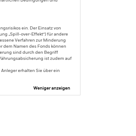
tschaftlichen Bedingungen und
gsrisikos ein. Der Einsatz von
ng „Spill-over-Effekt“) für andere
emessene Verfahren zur Minderung
nter dem Namen des Fonds können
herung sind durch den Begriff
t Währungsabsicherung ist zudem auf
Anleger erhalten Sie über ein
Weniger anzeigen
Verkaufsprospekt
Herunterladen
onen
Unterlagen