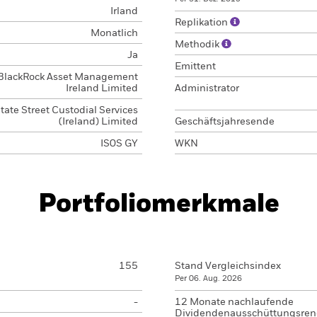
Irland
Replikation
Monatlich
Methodik
Ja
Emittent
BlackRock Asset Management
Ireland Limited
Administrator
tate Street Custodial Services
(Ireland) Limited
Geschäftsjahresende
IS0S GY
WKN
Portfoliomerkmale
155
Stand Vergleichsindex
Per 06. Aug. 2026
-
12 Monate nachlaufende
Dividendenausschüttungsren