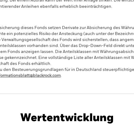
lung. Bei einem Ausfall kann der Wert Ihrer Anlage sinken. Die wir
tierender Anleihen ebenfalls erheblich beeinträchtigen.
sicherung dieses Fonds setzen Derivate zur Absicherung des Währun
nte ein potenzielles Risiko der Ansteckung (auch unter der Bezeichnu
e Verwaltungsgesellschaft des Fonds wird sicherstellen, dass ang
 Anteilsklassen vorhanden sind. Über das Drop-Down-Feld direkt u
in dem Fonds anzeigen lassen. Die Anteilsklassen mit Währungsabsic
e gekennzeichnet. Eine vollständige Liste aller Anteilsklassen mi
haft des Fonds erhältlich.
 den Besteuerungsgrundlagen für in Deutschland steuerpflichtige 
nformationsblatt@blackrock.com
.
PRIIP KID
Factsheet
 Govt Bond UCITS ETF
Wertentwicklung
entwicklung
Eckdaten
Positi