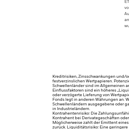
ET
vo
Au
an
wu
Kreditrisiken, Zinsschwankungen und/od
festverzinslichen Wertpapieren. Potenzi
Schwellenländer sind im Allgemeinen anf
Einflussfaktoren sind ein höheres „Liqu
oder verzögerte Lieferung von Wertpapi
Fonds legt in anderen Währungen an. W
Schwellenländern ausgegebene oder garan
in Industrieländern.
Kontrahentenrisiko: Die Zahlungsunfähi
Kontrahent bei Derivategeschäften oder 
Möglicherweise zahlt der Emittent eines
zurück.
Liquiditätsrisiko: Eine geringer