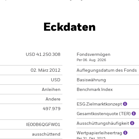
Eckdaten
USD 41.250.308
Fondsvermögen
Per 06. Aug. 2026
02. März 2012
Auflegungsdatum des Fonds
USD
Basiswährung
Anleihen
Benchmark Index
Andere
ESG Zielmarktkonzept
497.979
Gesamtkostenquote (TER)
Ausschüttungshäufigkeit
IE00B6QGFW01
Wertpapierleiheertrag
ausschüttend
Per 31. Dez. 2015