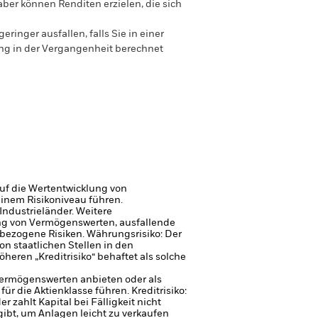
ber können Renditen erzielen, die sich
nger ausfallen, falls Sie in einer
ung in der Vergangenheit berechnet
uf die Wertentwicklung von
einem Risikoniveau führen.
Industrieländer. Weitere
gung von Vermögenswerten, ausfallende
sbezogene Risiken.
Währungsrisiko: Der
on staatlichen Stellen in den
eren „Kreditrisiko“ behaftet als solche
 Vermögenswerten anbieten oder als
für die Aktienklasse führen.
Kreditrisiko:
 zahlt Kapital bei Fälligkeit nicht
gibt, um Anlagen leicht zu verkaufen