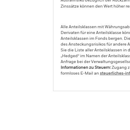
Ausfallrisiko bezüglich der Rückzah
Zinssätze können den Wert höher ren
Alle Anteilsklassen mit Währungsab
Derivaten für eine Anteilsklasse kön
Anteilsklassen im Fonds bergen. Di
des Ansteckungsrisikos für andere
Sie die Liste aller Anteilsklassen 
„Hedged“ im Namen der Anteilsklass
Anfrage bei der Verwaltungsgesellsc
Informationen zu Steuern:
Zugang zu
formloses E-Mail an
steuerliches-i
iShares Emerging Asia Local
Überblick
Wert