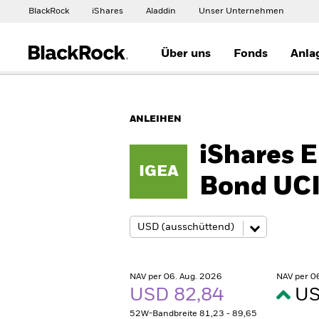
BlackRock
iShares
Aladdin
Unser Unternehmen
Über uns
Fonds
Anla
ANLEIHEN
iShares 
IGEA
Bond UC
NAV per 06. Aug. 2026
NAV per 0
USD 82,84
US
52W-Bandbreite 81,23 - 89,65