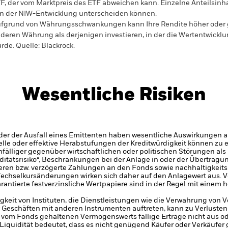
F, der vom Marktpreis des ETF abweichen kann. Einzelne Anteilsinha
n der NIW-Entwicklung unterscheiden können.
fgrund von Währungsschwankungen kann Ihre Rendite höher oder geri
deren Währung als derjenigen investieren, in der die Wertentwickl
rde.
Quelle:
Blackrock.
Wesentliche Risiken
er der Ausfall eines Emittenten haben wesentliche Auswirkungen a
elle oder effektive Herabstufungen der Kreditwürdigkeit können zu 
älliger gegenüber wirtschaftlichen oder politischen Störungen als 
iditätsrisiko“, Beschränkungen bei der Anlage in oder der Übertra
eren bzw. verzögerte Zahlungen an den Fonds sowie nachhaltigkeit
echselkursänderungen wirken sich daher auf den Anlagewert aus.
V
tierte festverzinsliche Wertpapiere sind in der Regel mit einem höh
gkeit von Instituten, die Dienstleistungen wie die Verwahrung von
Geschäften mit anderen Instrumenten auftreten, kann zu Verlusten 
 vom Fonds gehaltenen Vermögenswerts fällige Erträge nicht aus oder
e Liquidität bedeutet, dass es nicht genügend Käufer oder Verkäufer 