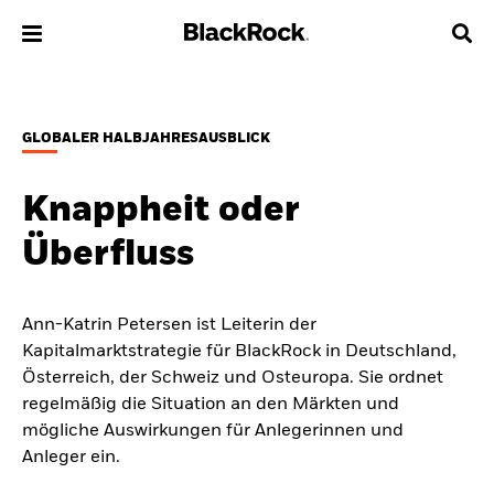
Über uns
GLOBALER HALBJAHRESAUSBLICK
Produkte
Knappheit oder
Themen & Märkte
Überfluss
Wissen
Ann-Katrin Petersen ist Leiterin der
Privatanleger
Kapitalmarktstrategie für BlackRock in Deutschland,
Österreich, der Schweiz und Osteuropa. Sie ordnet
Deutschland
regelmäßig die Situation an den Märkten und
Change location
mögliche Auswirkungen für Anlegerinnen und
Anleger ein.
BlackRock