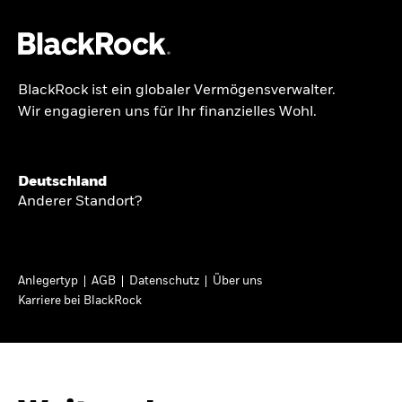
BlackRock ist ein globaler Vermögensverwalter.
Über uns
Wir engagieren uns für Ihr finanzielles Wohl.
BRIEF AN AKTIONÄRE
Produkte
Growing with your
Themen & Märkte
Deutschland
country: Thoughts
Anderer Standort?
Wissen
from a long-term
optimist
Privatanleger
Anlegertyp
AGB
Datenschutz
Über uns
Karriere bei BlackRock
Deutschland
In seinem diesjährigen Brief an Aktionäre
Change location
erläutert Larry Fink, wie langfristiges Investieren
dazu beitragen kann, dass mehr Menschen vom
BlackRock
Wirtschaftswachstum ihres Landes profitieren.