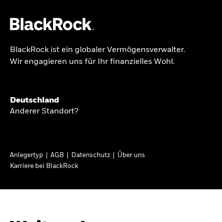
BlackRock ist ein globaler Vermögensverwalter.
Über uns
Wir engagieren uns für Ihr finanzielles Wohl.
GLOBALER HALBJAHRESAUSBLICK
Produkte
Knappheit oder
Themen & Märkte
Deutschland
Überfluss
Anderer Standort?
Wissen
Ann-Katrin Petersen ist Leiterin der
Privatanleger
Anlegertyp
AGB
Datenschutz
Über uns
Kapitalmarktstrategie für BlackRock in
Karriere bei BlackRock
Deutschland, Österreich, der Schweiz und
Deutschland
Osteuropa. Sie ordnet regelmäßig die Situation
Change location
an den Märkten und mögliche Auswirkungen für
Anlegerinnen und Anleger ein.
BlackRock