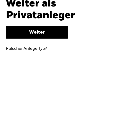
Weiter als
iShares
Ausblick zur Jahresmitte
Privatanleger
Aladdin
Weiter
Unser Unternehmen
BRIEF VON BLACKROCK CEO LARRY FINK
Falscher Anlegertyp?
Growing with your country: Thoughts from a
long-term optimist
Mehr dazu
TRENDS & IDEEN
Entdecken Sie unsere makroökonomischen
Einschätzungen und Anlageideen.