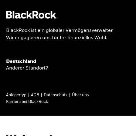
BlackRock ist ein globaler Vermögensverwalter.
Über uns
Wir engagieren uns für Ihr finanzielles Wohl.
BRIEF AN AKTIONÄRE
Produkte
Growing with your
Themen & Märkte
Deutschland
country: Thoughts
Anderer Standort?
Wissen
from a long-term
optimist
Privatanleger
Anlegertyp
AGB
Datenschutz
Über uns
Karriere bei BlackRock
Deutschland
In seinem diesjährigen Brief an Aktionäre
Change location
erläutert Larry Fink, wie langfristiges Investieren
dazu beitragen kann, dass mehr Menschen vom
BlackRock
Wirtschaftswachstum ihres Landes profitieren.