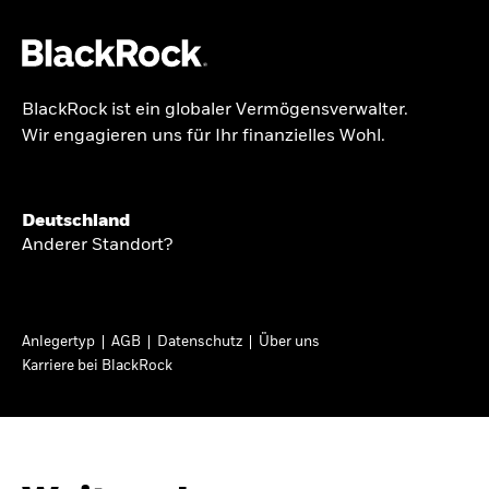
BlackRock ist ein globaler Vermögensverwalter.
Über uns
Wir engagieren uns für Ihr finanzielles Wohl.
GLOBALER HALBJAHRESAUSBLICK
Produkte
Knappheit oder
Themen & Märkte
Deutschland
Überfluss
Anderer Standort?
Wissen
Ann-Katrin Petersen ist Leiterin der
Privatanleger
Anlegertyp
AGB
Datenschutz
Über uns
Kapitalmarktstrategie für BlackRock in
Karriere bei BlackRock
Deutschland, Österreich, der Schweiz und
Deutschland
Osteuropa. Sie ordnet regelmäßig die Situation
Change location
an den Märkten und mögliche Auswirkungen für
Anlegerinnen und Anleger ein.
BlackRock