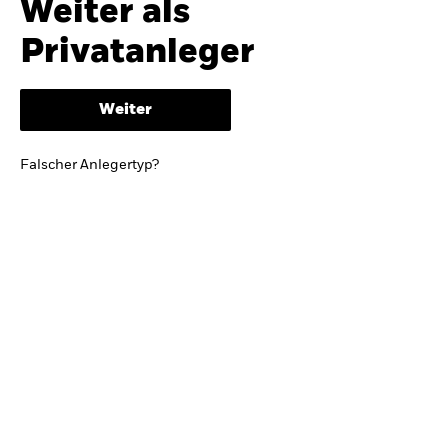
Weiter als
iShares
Ausblick zur Jahresmitte
Privatanleger
Aladdin
Weiter
Unser Unternehmen
BRIEF VON BLACKROCK CEO LARRY FINK
Falscher Anlegertyp?
Growing with your country: Thoughts from a
long-term optimist
Mehr dazu
TRENDS & IDEEN
Entdecken Sie unsere makroökonomischen
Einschätzungen und Anlageideen.